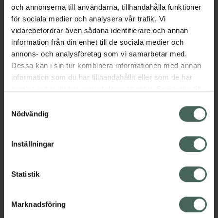
och annonserna till användarna, tillhandahålla funktioner
Aktuella erbjudanden
för sociala medier och analysera vår trafik. Vi
vidarebefordrar även sådana identifierare och annan
Beskrivning
Dölj
information från din enhet till de sociala medier och
annons- och analysföretag som vi samarbetar med.
Dessa kan i sin tur kombinera informationen med annan
information som du har tillhandahållit eller som de har
samlat in när du har använt deras tjänster. Samtycke till
cookies är frivilligt och du kan när som helst ändra eller
Samtyckesval
återkalla ditt samtycke via webbplatsens
Nödvändig
Kronans Apotek finns här för dig. Du hittar oss från Skåne i
cookieinställningar. Ett återkallat samtycke påverkar inte
syd till Lappland i norr, och online i mobilen och på
lagligheten av behandling som skett innan återkallelsen.
Inställningar
datorn. Oavsett vem du är så är det vårt uppdrag att
hjälpa just dig att må lite bättre. Välkommen att prata
med oss.
Statistik
Kundservice
Marknadsföring
Kontakta oss