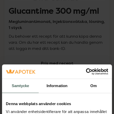
Glucantime 300 mg/ml
Megluminantimonat, Injektionsvätska, lösning,
1 styck
Du behöver ett recept för att kunna köpa denna
vara. Om du har ett recept kan du handla genom
att logga in med ditt bank-ID.
Pris med recept
Högkostnadsskyddet gäller inte
0 kr
Samtycke
Information
Om
Köp via ditt recept
Denna webbplats använder cookies
Vi använder enhetsidentifierare för att anpassa innehållet