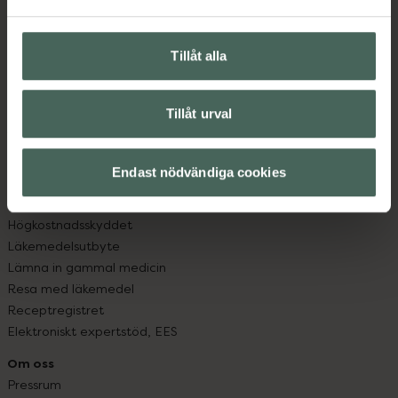
Vanliga frågor
Hitta apotek
Handla tryggt
Tillåt alla
Leverans, betalning och retur
Kundklubb
Sajtens tillgänglighet
Tillåt urval
App
Köpvillkor
Endast nödvändiga cookies
Om recept och läkemedel
Fullmakter
Högkostnadsskyddet
Läkemedelsutbyte
Lämna in gammal medicin
Resa med läkemedel
Receptregistret
Elektroniskt expertstöd, EES
Om oss
Pressrum