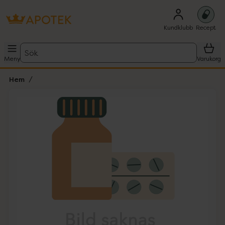
Kundklubb
Recept
Sök
Meny
Varukorg
Hem
Hoppa över Lista
Lista: . Innehåller 1 objekt.