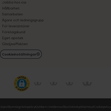
Jobba hos oss
Hållbarhet
Samarbeten
Ägare och ledningsgrupp
För leverantörer
Företagskund
Eget apotek
Glädjeeffekten
Cookieinställningar
Köpvillkor
Integritetspolicy
Klubbens medlemsvillkor
Dataskyddsombud
Cookiepolicy