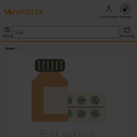
Kundklubb
Recept
Sök
Meny
Varukorg
Hem
Hoppa över Lista
Lista: . Innehåller 1 objekt.