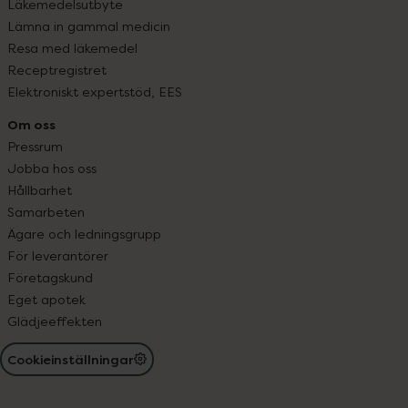
Läkemedelsutbyte
Lämna in gammal medicin
Resa med läkemedel
Receptregistret
Elektroniskt expertstöd, EES
Om oss
Pressrum
Jobba hos oss
Hållbarhet
Samarbeten
Ägare och ledningsgrupp
För leverantörer
Företagskund
Eget apotek
Glädjeeffekten
Cookieinställningar