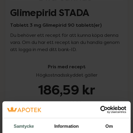
Glimepirid STADA
Tablett 3 mg Glimepirid 90 tablett(er)
Du behöver ett recept för att kunna köpa denna
vara. Om du har ett recept kan du handla genom
att logga in med ditt bank-ID.
Pris med recept
Högkostnadsskyddet gäller
186,59 kr
I apotek:
186,59 kr
Köp via ditt recept
Samtycke
Information
Om