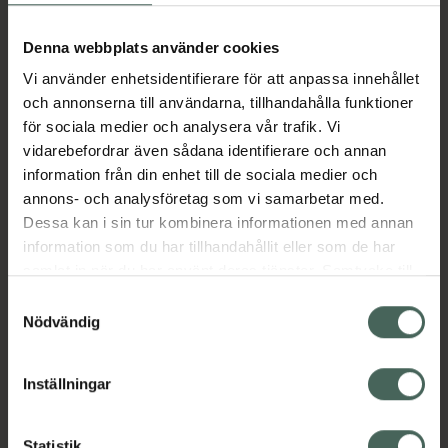
Aktuella erbjudanden
Denna webbplats använder cookies
Vi använder enhetsidentifierare för att anpassa innehållet
Beskrivning
Dölj
och annonserna till användarna, tillhandahålla funktioner
för sociala medier och analysera vår trafik. Vi
vidarebefordrar även sådana identifierare och annan
Läs alltid bipacksedeln innan
information från din enhet till de sociala medier och
användning.
annons- och analysföretag som vi samarbetar med.
EAN:
07046260318601
Dessa kan i sin tur kombinera informationen med annan
information som du har tillhandahållit eller som de har
samlat in när du har använt deras tjänster. Samtycke till
Bipacksedel från FASS
Visa
cookies är frivilligt och du kan när som helst ändra eller
Samtyckesval
återkalla ditt samtycke via webbplatsens
Nödvändig
cookieinställningar. Ett återkallat samtycke påverkar inte
lagligheten av behandling som skett innan återkallelsen.
Inställningar
Kronans Apotek finns här för dig. Du hittar oss från Skåne i
Statistik