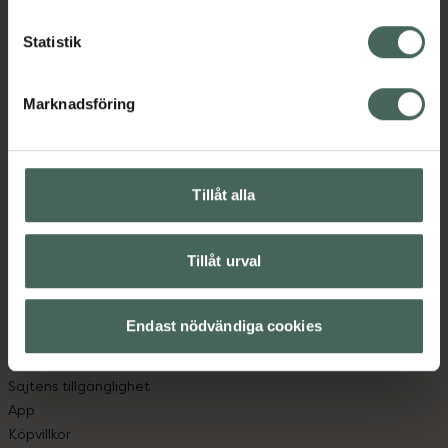
Statistik
Kronans Apotek finns här för dig. Du hittar oss från Skåne i
syd till Lappland i norr, och online i mobilen och på
Marknadsföring
datorn. Oavsett vem du är så är det vårt uppdrag att
hjälpa just dig att må lite bättre. Välkommen att prata
med oss.
Tillåt alla
Kundservice
Kontakta oss
Tillåt urval
Vanliga frågor
Hitta apotek
Handla tryggt
Endast nödvändiga cookies
Leverans, betalning och retur
Kundklubb
Sajtens tillgänglighet
App
Köpvillkor