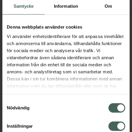
Samtycke
Information
Om
Köp via ditt recept
Denna webbplats använder cookies
Aktuella erbjudanden
Vi använder enhetsidentifierare för att anpassa innehållet
och annonserna till användarna, tillhandahålla funktioner
Beskrivning
Dölj
för sociala medier och analysera vår trafik. Vi
vidarebefordrar även sådana identifierare och annan
information från din enhet till de sociala medier och
Läs alltid bipacksedeln innan
annons- och analysföretag som vi samarbetar med.
användning.
Dessa kan i sin tur kombinera informationen med annan
information som du har tillhandahållit eller som de har
EAN:
05712440010758
samlat in när du har använt deras tjänster. Samtycke till
cookies är frivilligt och du kan när som helst ändra eller
Samtyckesval
återkalla ditt samtycke via webbplatsens
Nödvändig
Bipacksedel från FASS
Visa
cookieinställningar. Ett återkallat samtycke påverkar inte
lagligheten av behandling som skett innan återkallelsen.
Inställningar