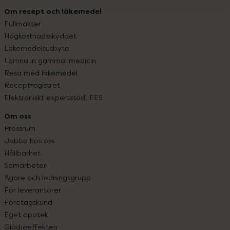
Om recept och läkemedel
Fullmakter
Högkostnadsskyddet
Läkemedelsutbyte
Lämna in gammal medicin
Resa med läkemedel
Receptregistret
Elektroniskt expertstöd, EES
Om oss
Pressrum
Jobba hos oss
Hållbarhet
Samarbeten
Ägare och ledningsgrupp
För leverantörer
Företagskund
Eget apotek
Glädjeeffekten