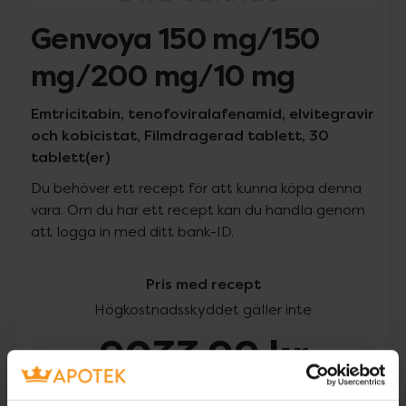
Genvoya 150 mg/150
mg/200 mg/10 mg
Emtricitabin, tenofoviralafenamid, elvitegravir
och kobicistat, Filmdragerad tablett, 30
tablett(er)
Du behöver ett recept för att kunna köpa denna
vara. Om du har ett recept kan du handla genom
att logga in med ditt bank-ID.
Pris med recept
Högkostnadsskyddet gäller inte
9033,99 kr
I apotek:
9033,99 kr