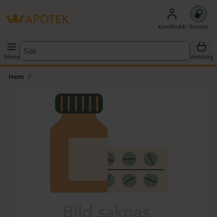
Kundklubb
Recept
Sök
Meny
Varukorg
Hem
Hoppa över Lista
Lista: . Innehåller 1 objekt.