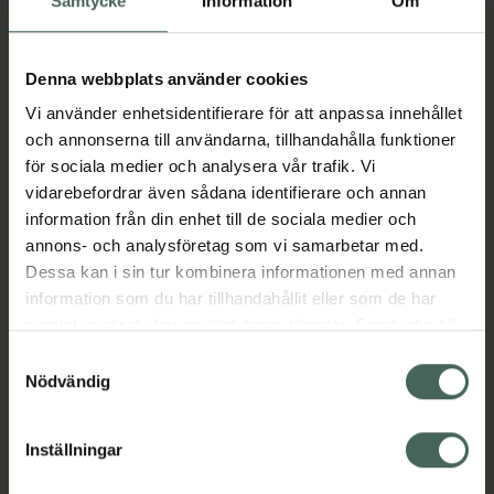
Samtycke
Information
Om
Aktuella erbjudanden
Denna webbplats använder cookies
Vi använder enhetsidentifierare för att anpassa innehållet
och annonserna till användarna, tillhandahålla funktioner
Beskrivning
Dölj
för sociala medier och analysera vår trafik. Vi
vidarebefordrar även sådana identifierare och annan
information från din enhet till de sociala medier och
Läs alltid bipacksedeln innan
annons- och analysföretag som vi samarbetar med.
användning.
Dessa kan i sin tur kombinera informationen med annan
EAN:
04250414900199
information som du har tillhandahållit eller som de har
samlat in när du har använt deras tjänster. Samtycke till
cookies är frivilligt och du kan när som helst ändra eller
Samtyckesval
Bipacksedel från FASS
Visa
återkalla ditt samtycke via webbplatsens
Nödvändig
cookieinställningar. Ett återkallat samtycke påverkar inte
lagligheten av behandling som skett innan återkallelsen.
Inställningar