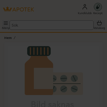
Kundklubb
Recept
Sök
Meny
Varukorg
Hem
Hoppa över Lista
Lista: . Innehåller 1 objekt.