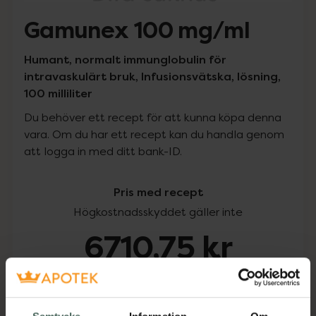
Gamunex 100 mg/ml
Humant, normalt immunglobulin för
intravaskulärt bruk, Infusionsvätska, lösning,
100 milliliter
Du behöver ett recept för att kunna köpa denna
vara. Om du har ett recept kan du handla genom
att logga in med ditt bank-ID.
Pris med recept
Högkostnadsskyddet gäller inte
6710,75 kr
I apotek:
6710,75 kr
Köp via ditt recept