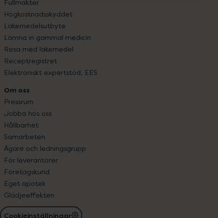
Fullmakter
Högkostnadsskyddet
Läkemedelsutbyte
Lämna in gammal medicin
Resa med läkemedel
Receptregistret
Elektroniskt expertstöd, EES
Om oss
Pressrum
Jobba hos oss
Hållbarhet
Samarbeten
Ägare och ledningsgrupp
För leverantörer
Företagskund
Eget apotek
Glädjeeffekten
Cookieinställningar