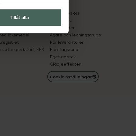
kter
Pressrum
tnadsskyddet
Jobba hos oss
Tillåt alla
edelsutbyte
Hållbarhet
in gammal medicin
Samarbeten
med läkemedel
Ägare och ledningsgrupp
registret
För leverantörer
oniskt expertstöd, EES
Företagskund
Eget apotek
Glädjeeffekten
Cookieinställningar