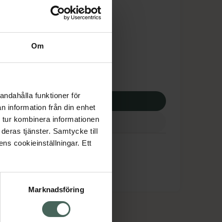
is med recept
dsskyddet gäller inte
3,25 kr
Om
otek:
13373,25 kr
andahålla funktioner för
p via ditt recept
n information från din enhet
 tur kombinera informationen
deras tjänster. Samtycke till
ens cookieinställningar. Ett
Marknadsföring
cept och läkemedel
Om oss