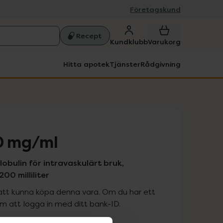
Företagskund
Recept
Kundklubb
Varukorg
Hitta apotek
Tjänster
Rådgivning
0 mg/ml
bulin för intravaskulärt bruk,
200 milliliter
att kunna köpa denna vara. Om du har ett
 att logga in med ditt bank-ID.