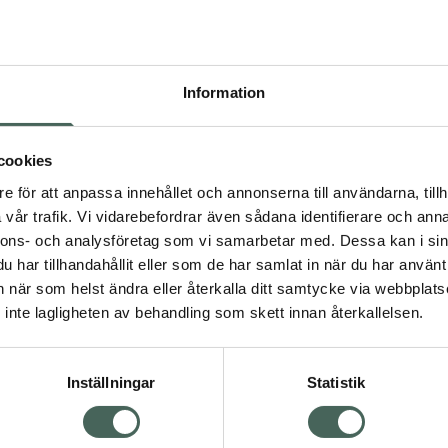
Pr
Högkostna
1337
Information
Dölj
I ap
cookies
dning.
e för att anpassa innehållet och annonserna till användarna, tillh
Kö
vår trafik. Vi vidarebefordrar även sådana identifierare och anna
nnons- och analysföretag som vi samarbetar med. Dessa kan i sin
har tillhandahållit eller som de har samlat in när du har använt 
Aktuella erbjudanden
an när som helst ändra eller återkalla ditt samtycke via webbplats
Visa
inte lagligheten av behandling som skett innan återkallelsen.
Inställningar
Statistik
Kundservice
Om re