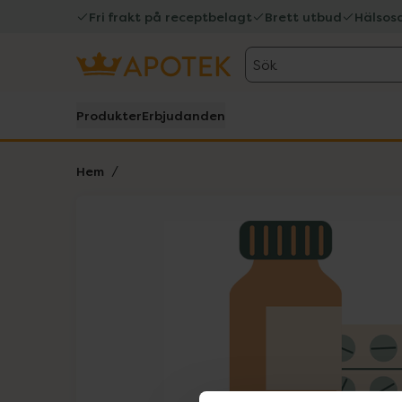
Fri frakt på receptbelagt
Brett utbud
Hälsos
Sök
Produkter
Erbjudanden
Hem
Hoppa över Lista
Lista: . Innehåller 1 objekt.