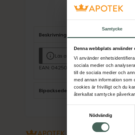
Samtycke
Beskrivning
Denna webbplats använder 
Läs alltid bipacksedeln innan använ
Vi använder enhetsidentifierar
sociala medier och analysera 
EAN:
04250414900205
till de sociala medier och a
med annan information som du 
cookies är frivilligt och du k
Bipacksedel från FASS
återkallat samtycke påverkar 
Samtyckesval
Nödvändig