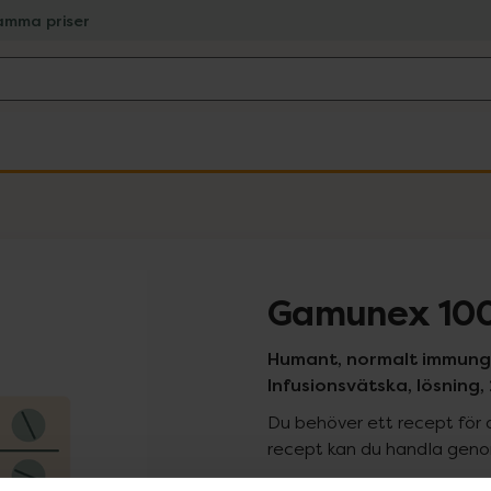
amma priser
Gamunex 10
Humant, normalt immunglo
Infusionsvätska, lösning, 
Du behöver ett recept för 
recept kan du handla genom