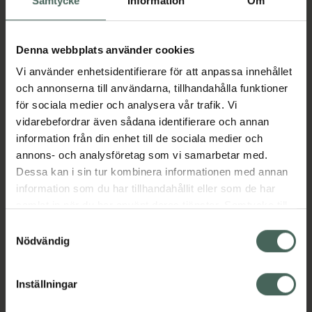
Samtycke
Information
Om
Aktuella erbjudanden
Denna webbplats använder cookies
Vi använder enhetsidentifierare för att anpassa innehållet
och annonserna till användarna, tillhandahålla funktioner
Beskrivning
Dölj
för sociala medier och analysera vår trafik. Vi
vidarebefordrar även sådana identifierare och annan
information från din enhet till de sociala medier och
Läs alltid bipacksedeln innan
annons- och analysföretag som vi samarbetar med.
användning.
Dessa kan i sin tur kombinera informationen med annan
EAN:
07046260962057
information som du har tillhandahållit eller som de har
samlat in när du har använt deras tjänster. Samtycke till
cookies är frivilligt och du kan när som helst ändra eller
Samtyckesval
Bipacksedel från FASS
Visa
återkalla ditt samtycke via webbplatsens
Nödvändig
cookieinställningar. Ett återkallat samtycke påverkar inte
lagligheten av behandling som skett innan återkallelsen.
Inställningar