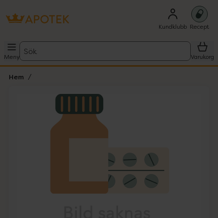
Kundklubb
Recept
Sök
Meny
Varukorg
Hem
Hoppa över Lista
Lista: . Innehåller 1 objekt.