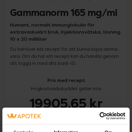
Gammanorm 165 mg/ml
Humant, normalt immunglobulin för
extravaskulärt bruk, Injektionsvätska, lösning,
10 x 20 milliliter
Du behöver ett recept för att kunna köpa denna
vara. Om du har ett recept kan du handla genom
att logga in med ditt bank-ID.
Pris med recept
Högkostnadsskyddet gäller inte
19905,65 kr
I apotek:
19905,65 kr
Köp via ditt recept