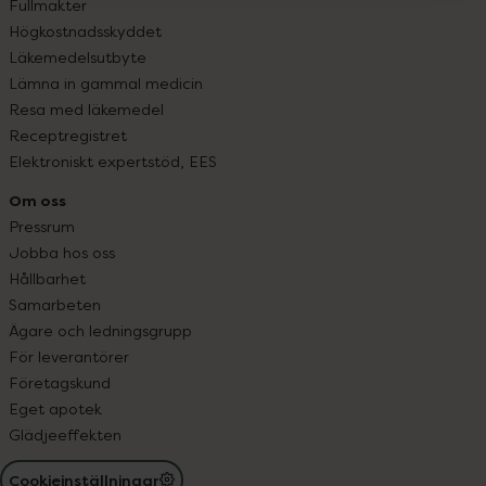
Fullmakter
Högkostnadsskyddet
Läkemedelsutbyte
Lämna in gammal medicin
Resa med läkemedel
Receptregistret
Elektroniskt expertstöd, EES
Om oss
Pressrum
Jobba hos oss
Hållbarhet
Samarbeten
Ägare och ledningsgrupp
För leverantörer
Företagskund
Eget apotek
Glädjeeffekten
Cookieinställningar