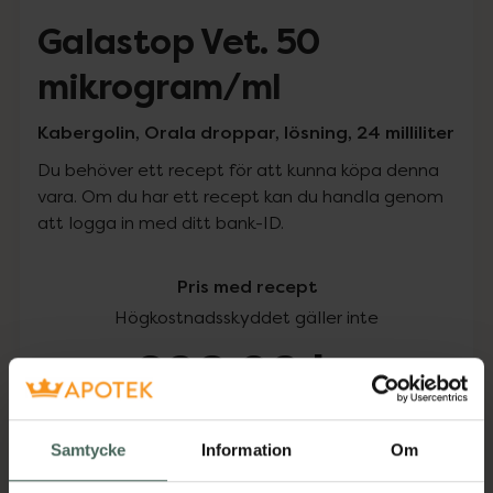
Galastop Vet. 50
mikrogram/ml
Kabergolin, Orala droppar, lösning, 24 milliliter
Du behöver ett recept för att kunna köpa denna
vara. Om du har ett recept kan du handla genom
att logga in med ditt bank-ID.
Pris med recept
Högkostnadsskyddet gäller inte
698,09 kr
I apotek:
698,09 kr
Samtycke
Information
Om
Köp via ditt recept