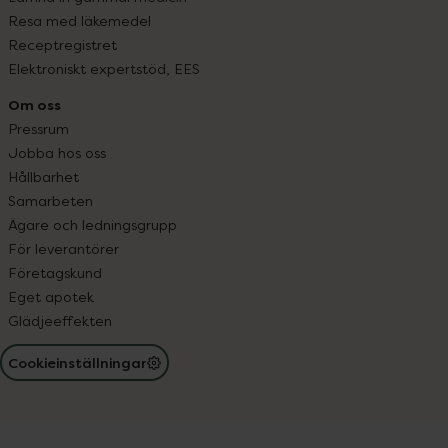
Resa med läkemedel
Receptregistret
Elektroniskt expertstöd, EES
Om oss
Pressrum
Jobba hos oss
Hållbarhet
Samarbeten
Ägare och ledningsgrupp
För leverantörer
Företagskund
Eget apotek
Glädjeeffekten
Cookieinställningar