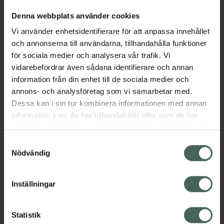
Denna webbplats använder cookies
Aktuella erbjudanden
Vi använder enhetsidentifierare för att anpassa innehållet
och annonserna till användarna, tillhandahålla funktioner
för sociala medier och analysera vår trafik. Vi
Beskrivning
Dölj
vidarebefordrar även sådana identifierare och annan
information från din enhet till de sociala medier och
annons- och analysföretag som vi samarbetar med.
Läs alltid bipacksedeln innan
Dessa kan i sin tur kombinera informationen med annan
användning.
information som du har tillhandahållit eller som de har
EAN:
03411111822684
samlat in när du har använt deras tjänster. Samtycke till
cookies är frivilligt och du kan när som helst ändra eller
Samtyckesval
återkalla ditt samtycke via webbplatsens
Nödvändig
cookieinställningar. Ett återkallat samtycke påverkar inte
lagligheten av behandling som skett innan återkallelsen.
Inställningar
Kronans Apotek finns här för dig. Du hittar oss från Skåne i
syd till Lappland i norr, och online i mobilen och på
Statistik
datorn. Oavsett vem du är så är det vårt uppdrag att