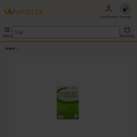
Kundklubb
Recept
Sök
Meny
Varukorg
Hem
Hoppa över Lista
Lista: . Innehåller 1 objekt.