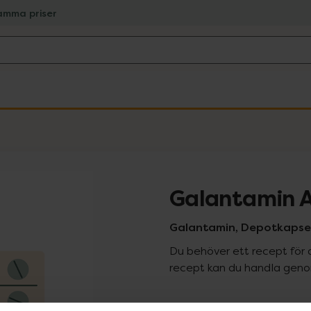
amma priser
Galantamin A
Galantamin, Depotkapsel
Du behöver ett recept för 
recept kan du handla genom
Pr