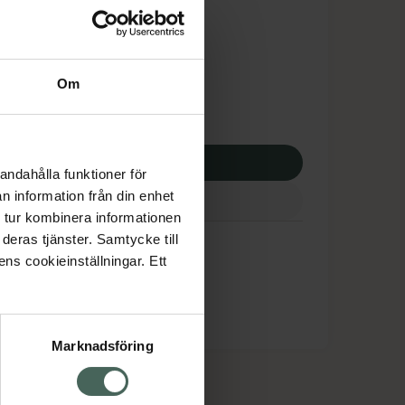
tnadsskyddet gäller
,84 kr
Om
potek:
979,84 kr
p via ditt recept
andahålla funktioner för
n information från din enhet
 tur kombinera informationen
deras tjänster. Samtycke till
ens cookieinställningar. Ett
Marknadsföring
cept och läkemedel
Om oss