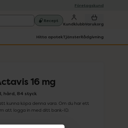
Företagskund
Recept
Kundklubb
Varukorg
Hitta apotek
Tjänster
Rådgivning
ctavis 16 mg
, hård, 84 styck
att kunna köpa denna vara. Om du har ett
 att logga in med ditt bank-ID.
is med recept