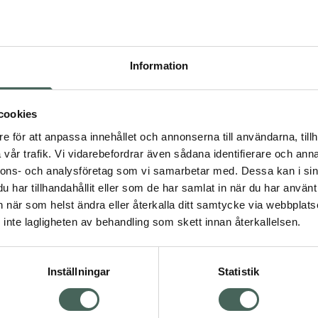
Högkos
979
Information
Dölj
I a
cookies
Kö
dning.
e för att anpassa innehållet och annonserna till användarna, tillh
vår trafik. Vi vidarebefordrar även sådana identifierare och anna
nnons- och analysföretag som vi samarbetar med. Dessa kan i sin
Aktuella erbjudanden
har tillhandahållit eller som de har samlat in när du har använt 
an när som helst ändra eller återkalla ditt samtycke via webbplats
Visa
inte lagligheten av behandling som skett innan återkallelsen.
Inställningar
Statistik
Kundservice
Om re