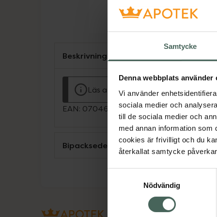
Samtycke
Beskrivning
Denna webbplats använder 
Läs alltid bipacksedeln innan använ
Vi använder enhetsidentifierar
sociala medier och analysera 
EAN:
07046265636045
till de sociala medier och a
med annan information som du 
cookies är frivilligt och du k
Bipacksedel från FASS
återkallat samtycke påverkar 
Samtyckesval
Nödvändig