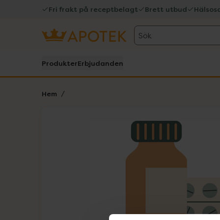
Fri frakt på receptbelagt
Brett utbud
Hälsos
Sök
Produkter
Erbjudanden
Hem
Hoppa över Lista
Lista: . Innehåller 1 objekt.