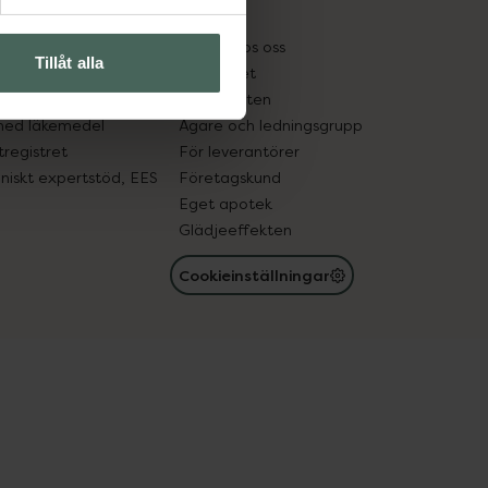
kter
Pressrum
tnadsskyddet
Jobba hos oss
Tillåt alla
edelsutbyte
Hållbarhet
in gammal medicin
Samarbeten
med läkemedel
Ägare och ledningsgrupp
registret
För leverantörer
oniskt expertstöd, EES
Företagskund
Eget apotek
Glädjeeffekten
Cookieinställningar