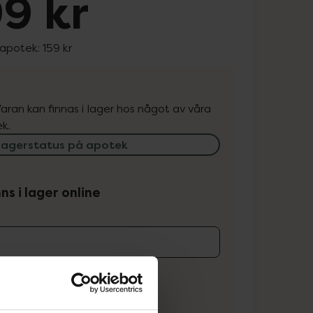
9 kr
 apotek:
159 kr
. Varan kan finnas i lager hos något av våra
k.
lagerstatus på apotek
ns i lager online
koren