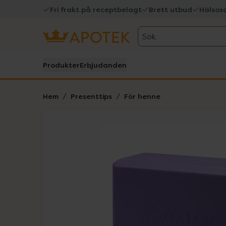
Fri frakt på receptbelagt
Brett utbud
Hälsos
Sök
Produkter
Erbjudanden
Hem
Presenttips
För henne
Hoppa över Lista
Lista: . Innehåller 2 objekt.