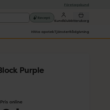
Företagskund
Recept
Kundklubb
Varukorg
Hitta apotek
Tjänster
Rådgivning
lock Purple
Pris online