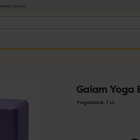
amma priser
Gaiam Yoga B
Yogablock, 1 st