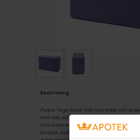
Beskrivning
Purple Yoga Block må vara enkel och anspr
men kan vid korrekt användning tillåta dig 
inta avancerade positioner på ett smidigt 
blocket under dina fötter eller händer för
gynnsamma vinklar och utgångslägen i s