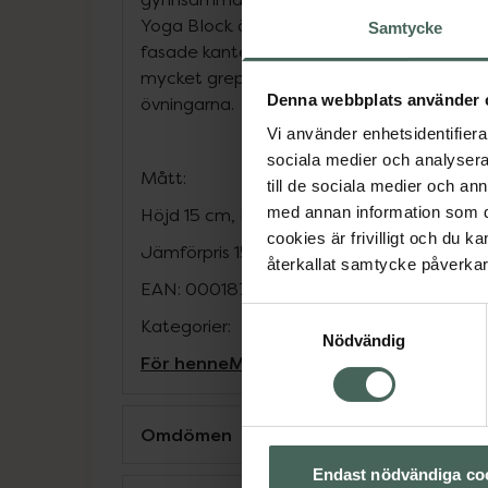
Yoga Block är tillverkad i ett robust lättvi
Samtycke
fasade kanter för extra komfort. Det har 
mycket greppbar vilket medför att enklar
Denna webbplats använder 
övningarna.
Vi använder enhetsidentifierar
sociala medier och analysera 
Mått:
till de sociala medier och a
med annan information som du 
Höjd 15 cm, Längd 23 cm, Djup 10 cm
cookies är frivilligt och du k
Jämförpris
159 kr
/
st
återkallat samtycke påverkar 
EAN:
00018713522146
Samtyckesval
Kategorier:
Nödvändig
För henne
Motion och hälsa
Träningsre
Omdömen
Endast nödvändiga co