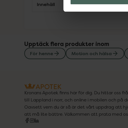
Innehåll
Upptäck flera produkter inom
För henne
Motion och hälsa
Kronans Apotek finns här för dig. Du hittar oss fr
till Lappland i norr, och online i mobilen och på d
Oavsett vem du är så är det vårt uppdrag att hjä
att må lite bättre. Välkommen att prata med os