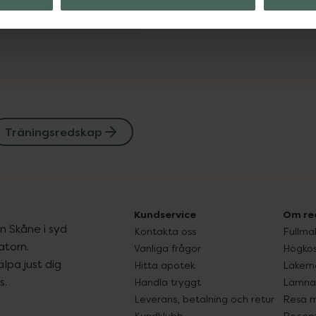
Visa
Träningsredskap
Kundservice
Om re
ån Skåne i syd
Kontakta oss
Fullma
atorn.
Vanliga frågor
Högkos
lpa just dig
Hitta apotek
Läkem
s.
Handla tryggt
Lämna 
Leverans, betalning och retur
Resa 
Kundklubb
Recept