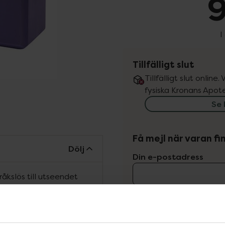
9
I
Tillfälligt slut
Tillfälligt slut online
fysiska Kronans Apote
Se 
Få mejl när varan fin
Dölj
Din e-postadress
åkslös till utseendet
att utföra rörelser och
vill
Jag accepterar
och enkelt sätt. Placera
Spara
 att skapa mer
vårbemästrade moment.