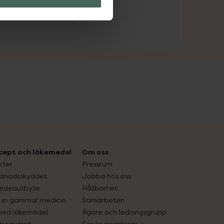
cept och läkemedel
Om oss
kter
Pressrum
tnadsskyddet
Jobba hos oss
edelsutbyte
Hållbarhet
in gammal medicin
Samarbeten
med läkemedel
Ägare och ledningsgrupp
registret
För leverantörer