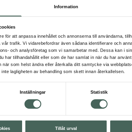
ktsmaterial och har
Information
Fler produkter från Gai
dessutom en yta som är
Aktuella erbjudanden
e kunna utföra
cookies
e för att anpassa innehållet och annonserna till användarna, tillh
vår trafik. Vi vidarebefordrar även sådana identifierare och anna
nnons- och analysföretag som vi samarbetar med. Dessa kan i sin
har tillhandahållit eller som de har samlat in när du har använt 
an när som helst ändra eller återkalla ditt samtycke via webbplats
inte lagligheten av behandling som skett innan återkallelsen.
Inställningar
Statistik
dskap
Visa
okies
Tillåt urval