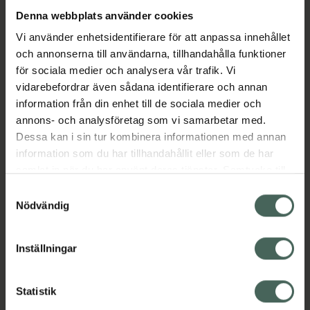
Denna webbplats använder cookies
Aktuella erbjudanden
Vi använder enhetsidentifierare för att anpassa innehållet
och annonserna till användarna, tillhandahålla funktioner
för sociala medier och analysera vår trafik. Vi
Beskrivning
Dölj
vidarebefordrar även sådana identifierare och annan
information från din enhet till de sociala medier och
EAN:
04057601003172
annons- och analysföretag som vi samarbetar med.
Dessa kan i sin tur kombinera informationen med annan
information som du har tillhandahållit eller som de har
Bipacksedel från FASS
Visa
samlat in när du har använt deras tjänster. Samtycke till
cookies är frivilligt och du kan när som helst ändra eller
Samtyckesval
återkalla ditt samtycke via webbplatsens
Nödvändig
cookieinställningar. Ett återkallat samtycke påverkar inte
lagligheten av behandling som skett innan återkallelsen.
Inställningar
Kronans Apotek finns här för dig. Du hittar oss från Skåne i
syd till Lappland i norr, och online i mobilen och på
Statistik
datorn. Oavsett vem du är så är det vårt uppdrag att