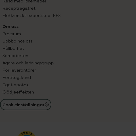
Resa med läkemedel
Receptregistret
Elektroniskt expertstöd, EES
Om oss
Pressrum
Jobba hos oss
Hållbarhet
Samarbeten
Ägare och ledningsgrupp
För leverantörer
Företagskund
Eget apotek
Glädjeeffekten
Cookieinställningar