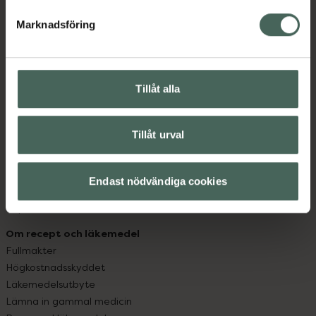
hjälpa just dig att må lite bättre. Välkommen att prata
med oss.
Marknadsföring
Kundservice
Kontakta oss
Tillåt alla
Vanliga frågor
Hitta apotek
Handla tryggt
Tillåt urval
Leverans, betalning och retur
Kundklubb
Sajtens tillgänglighet
Endast nödvändiga cookies
App
Köpvillkor
Om recept och läkemedel
Fullmakter
Högkostnadsskyddet
Läkemedelsutbyte
Lämna in gammal medicin