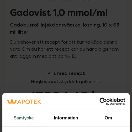
Gadovist 1,0 mmol/ml
Gadobutrol, Injektionsvätska, lösning, 10 x 65
milliliter
Du behöver ett recept för att kunna köpa denna
vara. Om du har ett recept kan du handla genom
att logga in med ditt bank-ID.
Pris med recept
Högkostnadsskyddet gäller inte
47904,48 kr
I apotek:
47904,48 kr
Samtycke
Information
Om
Köp via ditt recept