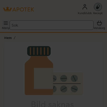
Kundklubb
Recept
Sök
Meny
Varukorg
Hem
Hoppa över Lista
Lista: . Innehåller 1 objekt.