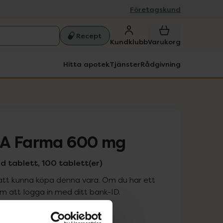
Företagskund
Recept
Kundklubb
Varukorg
Hitta apotek
Tjänster
Rådgivning
1A Farma 600 mg
 tablett, 100 tablett(er)
att kunna köpa denna vara. Om du har ett
 att logga in med ditt bank-ID.
is med recept