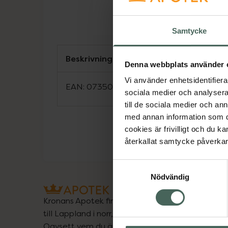
Samtycke
Beskrivning
Denna webbplats använder 
Vi använder enhetsidentifierar
EAN:
07350124332024
sociala medier och analysera 
till de sociala medier och a
med annan information som du 
cookies är frivilligt och du k
återkallat samtycke påverkar 
Samtyckesval
Nödvändig
Kronans Apotek finns här för dig. Du hittar oss fr
till Lappland i norr, och online i mobilen och på d
Oavsett vem du är så är det vårt uppdrag att hjä