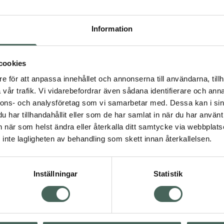
Högkos
621
Information
Dölj
cookies
I 
e för att anpassa innehållet och annonserna till användarna, tillh
Kö
vår trafik. Vi vidarebefordrar även sådana identifierare och anna
nnons- och analysföretag som vi samarbetar med. Dessa kan i sin
har tillhandahållit eller som de har samlat in när du har använt 
an när som helst ändra eller återkalla ditt samtycke via webbplats
Aktuella erbjudanden
inte lagligheten av behandling som skett innan återkallelsen.
Inställningar
Statistik
Kundservice
Om re
ån Skåne i syd
Kontakta oss
Fullma
atorn.
Vanliga frågor
Högkos
lpa just dig
Hitta apotek
Läkem