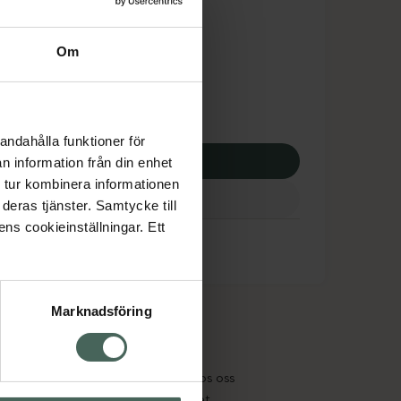
tnadsskyddet gäller
,74 kr
Om
apotek:
621,74 kr
andahålla funktioner för
p via ditt recept
n information från din enhet
 tur kombinera informationen
deras tjänster. Samtycke till
ens cookieinställningar. Ett
Marknadsföring
cept och läkemedel
Om oss
kter
Pressrum
tnadsskyddet
Jobba hos oss
edelsutbyte
Hållbarhet