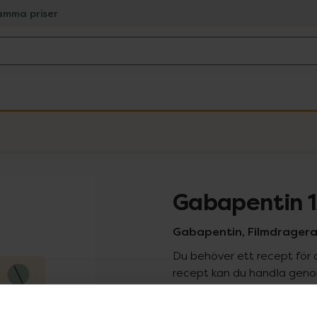
amma priser
Gabapentin 
Gabapentin, Filmdragerad
Du behöver ett recept för 
recept kan du handla genom
Pr