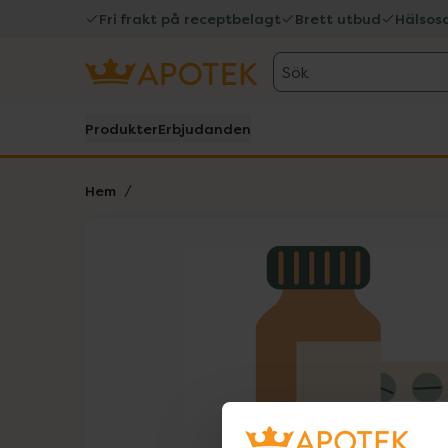
Fri frakt på receptbelagt
Brett utbud
Hälsos
Sök
Produkter
Erbjudanden
Hem
Hoppa över Lista
Lista: . Innehåller 1 objekt.