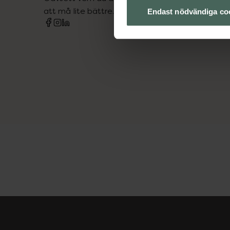
att må lite bättre. Välkommen att prata med os
Endast nödvändiga co