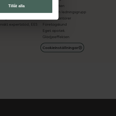
in gammal medicin
Samarbeten
Tillåt alla
med läkemedel
Ägare och ledningsgrupp
registret
För leverantörer
oniskt expertstöd, EES
Företagskund
Eget apotek
Glädjeeffekten
Cookieinställningar