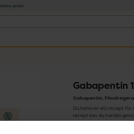
amma priser
Gabapentin 
Gabapentin, Filmdragerad
Du behöver ett recept för 
recept kan du handla genom
Pr