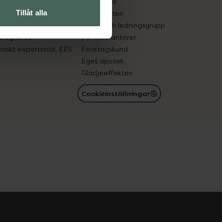
edelsutbyte
Hållbarhet
Tillåt alla
in gammal medicin
Samarbeten
med läkemedel
Ägare och ledningsgrupp
registret
För leverantörer
oniskt expertstöd, EES
Företagskund
Eget apotek
Glädjeeffekten
Cookieinställningar