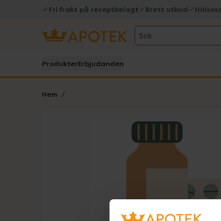
Fri frakt på receptbelagt
Brett utbud
Hälsos
Sök
Produkter
Erbjudanden
Hem
Hoppa över Lista
Lista: . Innehåller 1 objekt.