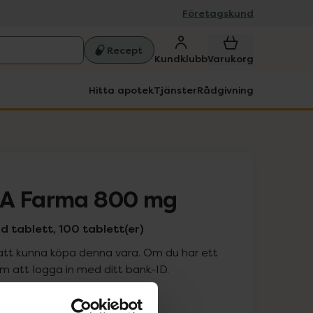
Företagskund
Recept
Kundklubb
Varukorg
Hitta apotek
Tjänster
Rådgivning
1A Farma 800 mg
 tablett, 100 tablett(er)
att kunna köpa denna vara. Om du har ett
 att logga in med ditt bank-ID.
is med recept