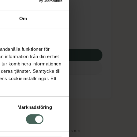
tnadsskyddet gäller
,10 kr
Om
potek:
944,10 kr
andahålla funktioner för
p via ditt recept
n information från din enhet
 tur kombinera informationen
deras tjänster. Samtycke till
ens cookieinställningar. Ett
Marknadsföring
cept och läkemedel
Om oss
kter
Pressrum
tnadsskyddet
Jobba hos oss