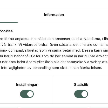
Högkos
944
Information
Dölj
cookies
I a
e för att anpassa innehållet och annonserna till användarna, tillh
Kö
dning.
vår trafik. Vi vidarebefordrar även sådana identifierare och anna
nnons- och analysföretag som vi samarbetar med. Dessa kan i sin
har tillhandahållit eller som de har samlat in när du har använt 
Aktuella erbjudanden
an när som helst ändra eller återkalla ditt samtycke via webbplats
inte lagligheten av behandling som skett innan återkallelsen.
Inställningar
Statistik
Kundservice
Om re
ån Skåne i syd
Kontakta oss
Fullma
atorn.
Vanliga frågor
Högkos