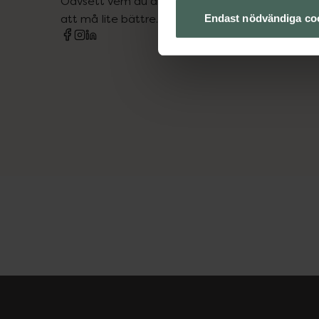
Oavsett vem du är så är det vårt uppdrag att hjä
att må lite bättre. Välkommen att prata med os
Endast nödvändiga co