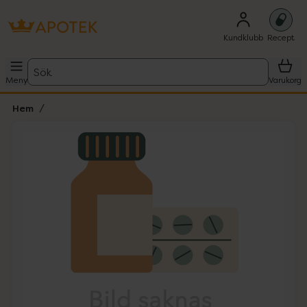
Kundklubb
Recept
Sök
Meny
Varukorg
Hem
Hoppa över Lista
Lista: . Innehåller 1 objekt.