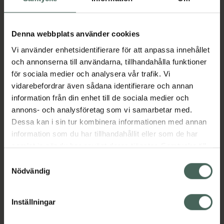
Aktuella erbjudanden
Denna webbplats använder cookies
Vi använder enhetsidentifierare för att anpassa innehållet
Beskrivning
Dölj
och annonserna till användarna, tillhandahålla funktioner
för sociala medier och analysera vår trafik. Vi
vidarebefordrar även sådana identifierare och annan
Läs alltid bipacksedeln innan
information från din enhet till de sociala medier och
användning.
annons- och analysföretag som vi samarbetar med.
Dessa kan i sin tur kombinera informationen med annan
EAN:
07046260664081
information som du har tillhandahållit eller som de har
samlat in när du har använt deras tjänster. Samtycke till
cookies är frivilligt och du kan när som helst ändra eller
Samtyckesval
Bipacksedel från FASS
Visa
återkalla ditt samtycke via webbplatsens
Nödvändig
cookieinställningar. Ett återkallat samtycke påverkar inte
lagligheten av behandling som skett innan återkallelsen.
Inställningar