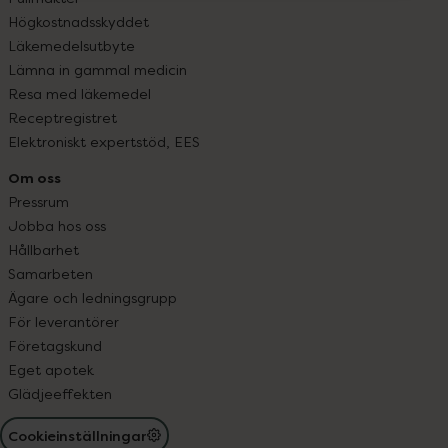
Högkostnadsskyddet
Läkemedelsutbyte
Lämna in gammal medicin
Resa med läkemedel
Receptregistret
Elektroniskt expertstöd, EES
Om oss
Pressrum
Jobba hos oss
Hållbarhet
Samarbeten
Ägare och ledningsgrupp
För leverantörer
Företagskund
Eget apotek
Glädjeeffekten
Cookieinställningar