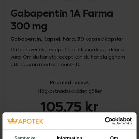
Gabapentin 1A Farma
300 mg
Gabapentin, Kapsel, hård, 50 kapsel/kapslar
Du behöver ett recept för att kunna köpa denna
vara. Om du har ett recept kan du handla genom
att logga in med ditt bank-ID.
Pris med recept
Högkostnadsskyddet gäller
105,75 kr
I apotek:
105,75 kr
Köp via ditt recept
Samtycke
Information
Om