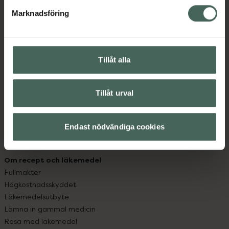
med oss.
Marknadsföring
Kundservice
Kontakta oss
Vanliga frågor
Tillåt alla
Hitta apotek
Handla tryggt
Leverans, betalning och retur
Tillåt urval
Kundklubb
Sajtens tillgänglighet
Endast nödvändiga cookies
App
Köpvillkor
Om recept och läkemedel
Fullmakter
Högkostnadsskyddet
Läkemedelsutbyte
Lämna in gammal medicin
Resa med läkemedel