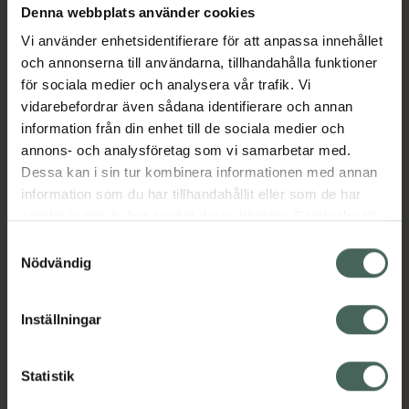
Denna webbplats använder cookies
Aktuella erbjudanden
Vi använder enhetsidentifierare för att anpassa innehållet
och annonserna till användarna, tillhandahålla funktioner
Beskrivning
Dölj
för sociala medier och analysera vår trafik. Vi
vidarebefordrar även sådana identifierare och annan
information från din enhet till de sociala medier och
Läs alltid bipacksedeln innan
annons- och analysföretag som vi samarbetar med.
användning.
Dessa kan i sin tur kombinera informationen med annan
EAN:
05391510237488
information som du har tillhandahållit eller som de har
samlat in när du har använt deras tjänster. Samtycke till
cookies är frivilligt och du kan när som helst ändra eller
Samtyckesval
återkalla ditt samtycke via webbplatsens
Nödvändig
cookieinställningar. Ett återkallat samtycke påverkar inte
lagligheten av behandling som skett innan återkallelsen.
Inställningar
Kronans Apotek finns här för dig. Du hittar oss från Skåne i
syd till Lappland i norr, och online i mobilen och på
datorn. Oavsett vem du är så är det vårt uppdrag att
Statistik
hjälpa just dig att må lite bättre. Välkommen att prata