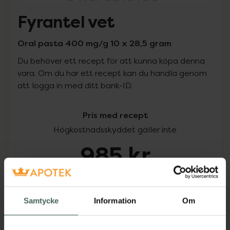
Fyrantel vet
Oral pasta 400 mg/g 10 x 28,5 gram
Du behöver ett recept för att kunna köpa denna
vara. Om du har ett recept kan du handla genom
att logga in med ditt bank-ID.
Pris med recept
Högkostnadsskyddet gäller inte
985 kr
I apotek:
985 kr
Samtycke
Information
Om
Köp via ditt recept