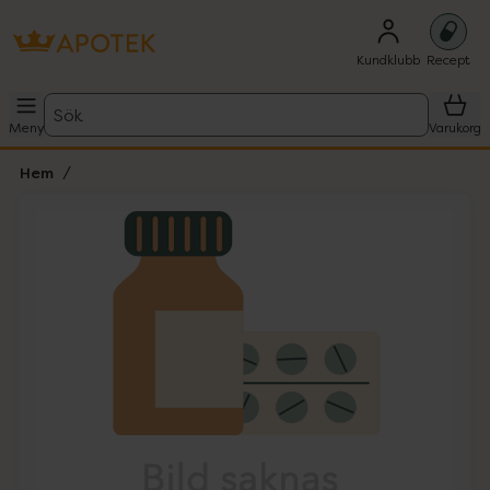
Kundklubb
Recept
Sök
Meny
Varukorg
Hem
Hoppa över Lista
Lista: . Innehåller 1 objekt.