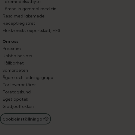
Läkemedelsutbyte
Lämna in gammal medicin
Resa med läkemedel
Receptregistret
Elektroniskt expertstöd, EES
Om oss
Pressrum
Jobba hos oss
Hållbarhet
Samarbeten
Ägare och ledningsgrupp
För leverantörer
Företagskund
Eget apotek
Glädjeeffekten
Cookieinställningar