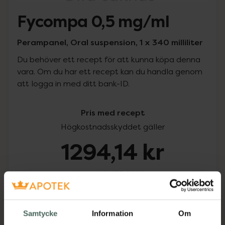
Fycompa 0,5 mg/ml
Perampanel, Oral suspension, 1 x 340 milliliter
Du behöver ett recept för att kunna köpa denna
vara. Om du har ett recept kan du handla genom
att logga in med ditt bank-ID.
Pris med recept
Högkostnadsskyddet gäller
1294,14 kr
I apotek:
1294,14 kr
Köp via ditt recept
Samtycke
Information
Om