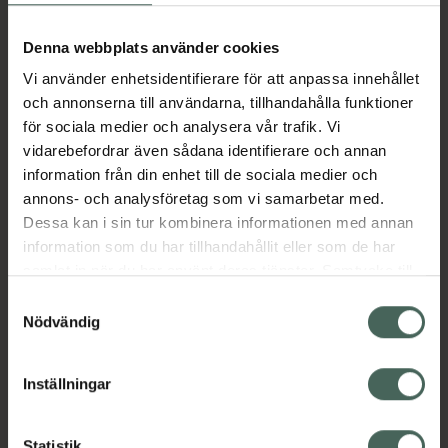
Aktuella erbjudanden
Denna webbplats använder cookies
Vi använder enhetsidentifierare för att anpassa innehållet
Beskrivning
Dölj
och annonserna till användarna, tillhandahålla funktioner
för sociala medier och analysera vår trafik. Vi
vidarebefordrar även sådana identifierare och annan
Läs alltid bipacksedeln innan
information från din enhet till de sociala medier och
användning.
annons- och analysföretag som vi samarbetar med.
EAN:
05036519003633
Dessa kan i sin tur kombinera informationen med annan
information som du har tillhandahållit eller som de har
samlat in när du har använt deras tjänster. Samtycke till
Bipacksedel från FASS
Visa
cookies är frivilligt och du kan när som helst ändra eller
Samtyckesval
återkalla ditt samtycke via webbplatsens
Nödvändig
cookieinställningar. Ett återkallat samtycke påverkar inte
lagligheten av behandling som skett innan återkallelsen.
Inställningar
Kronans Apotek finns här för dig. Du hittar oss från Skåne i
Statistik