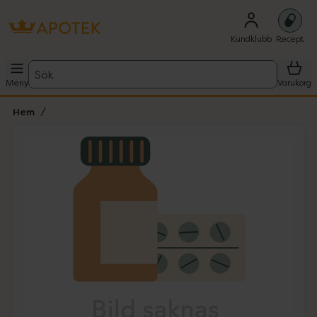
Kundklubb
Recept
Sök
Meny
Varukorg
Hem
Hoppa över Lista
Lista: . Innehåller 1 objekt.