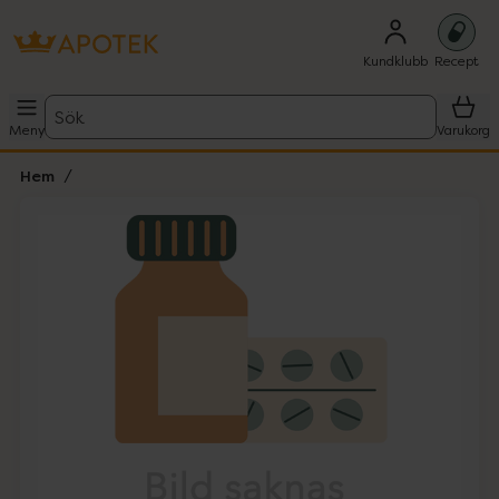
Kundklubb
Recept
Sök
Meny
Varukorg
Hem
Hoppa över Lista
Lista: . Innehåller 1 objekt.