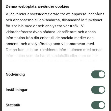
Denna webbplats använder cookies
Aktuella erbjudanden
Vi använder enhetsidentifierare för att anpassa innehållet
och annonserna till användarna, tillhandahålla funktioner
Beskrivning
Dölj
för sociala medier och analysera vår trafik. Vi
vidarebefordrar även sådana identifierare och annan
information från din enhet till de sociala medier och
Läs alltid bipacksedeln innan
annons- och analysföretag som vi samarbetar med.
användning.
Dessa kan i sin tur kombinera informationen med annan
information som du har tillhandahållit eller som de har
EAN:
17331009006312
samlat in när du har använt deras tjänster. Samtycke till
cookies är frivilligt och du kan när som helst ändra eller
Samtyckesval
återkalla ditt samtycke via webbplatsens
Nödvändig
cookieinställningar. Ett återkallat samtycke påverkar inte
lagligheten av behandling som skett innan återkallelsen.
Inställningar
Kronans Apotek finns här för dig. Du hittar oss från Skåne i
syd till Lappland i norr, och online i mobilen och på
Statistik
datorn. Oavsett vem du är så är det vårt uppdrag att