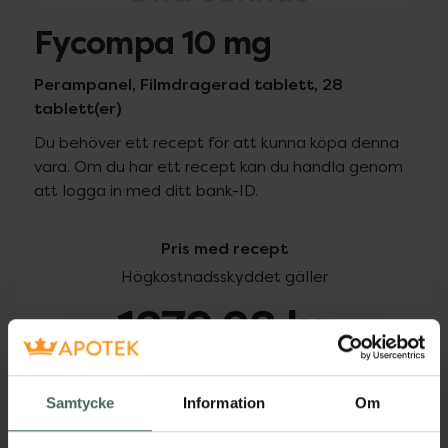
Fycompa 10 mg
Perampanel, Filmdragerad tablett, 28
tablett(er)
Du behöver ett recept för att kunna köpa denna
vara. Om du har ett recept kan du handla genom
att logga in med ditt bank-ID.
Pris med recept
Högkostnadsskyddet gäller
1279,28 kr
I apotek:
1279,28 kr
Samtycke
Information
Om
Köp via ditt recept