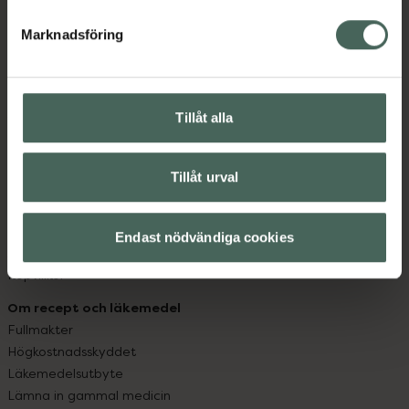
hjälpa just dig att må lite bättre. Välkommen att prata
med oss.
Marknadsföring
Kundservice
Kontakta oss
Tillåt alla
Vanliga frågor
Hitta apotek
Handla tryggt
Tillåt urval
Leverans, betalning och retur
Kundklubb
Sajtens tillgänglighet
Endast nödvändiga cookies
App
Köpvillkor
Om recept och läkemedel
Fullmakter
Högkostnadsskyddet
Läkemedelsutbyte
Lämna in gammal medicin