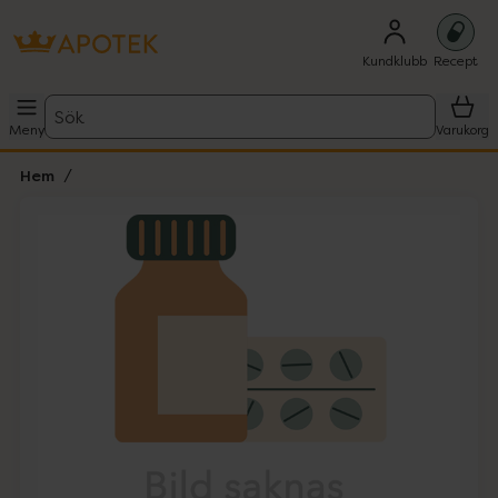
Kundklubb
Recept
Sök
Meny
Varukorg
Hem
Hoppa över Lista
Lista: . Innehåller 1 objekt.