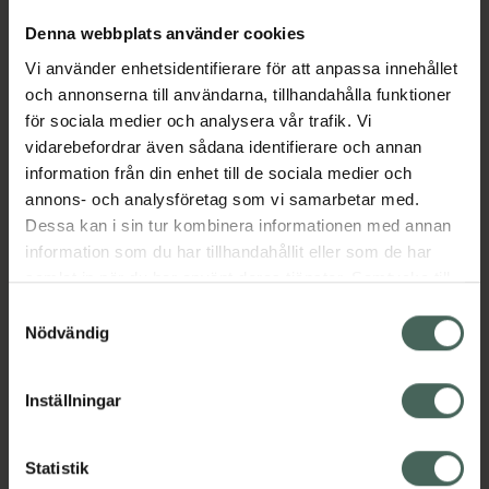
Denna webbplats använder cookies
Aktuella erbjudanden
Vi använder enhetsidentifierare för att anpassa innehållet
och annonserna till användarna, tillhandahålla funktioner
för sociala medier och analysera vår trafik. Vi
Beskrivning
Dölj
vidarebefordrar även sådana identifierare och annan
information från din enhet till de sociala medier och
EAN:
07340187104560
annons- och analysföretag som vi samarbetar med.
Dessa kan i sin tur kombinera informationen med annan
information som du har tillhandahållit eller som de har
samlat in när du har använt deras tjänster. Samtycke till
Bipacksedel från FASS
Visa
cookies är frivilligt och du kan när som helst ändra eller
Samtyckesval
återkalla ditt samtycke via webbplatsens
Nödvändig
cookieinställningar. Ett återkallat samtycke påverkar inte
lagligheten av behandling som skett innan återkallelsen.
Inställningar
Kronans Apotek finns här för dig. Du hittar oss från Skåne i
syd till Lappland i norr, och online i mobilen och på
Statistik
datorn. Oavsett vem du är så är det vårt uppdrag att