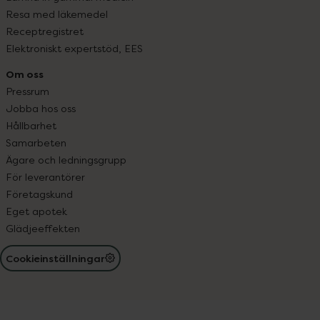
Resa med läkemedel
Receptregistret
Elektroniskt expertstöd, EES
Om oss
Pressrum
Jobba hos oss
Hållbarhet
Samarbeten
Ägare och ledningsgrupp
För leverantörer
Företagskund
Eget apotek
Glädjeeffekten
Cookieinställningar