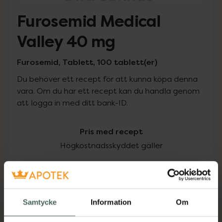
Furosemid Medical
Valley 40 mg
Furosemid, Tablett, 100 tablett(er)
Du behöver ett recept för att kunna köpa denna
vara. Om du har ett recept kan du handla genom
att logga in med ditt bank-ID.
Pris med recept
Högkostnadsskyddet gäller
84,49 kr
I apotek:
84,49 kr
Samtycke
Information
Om
Köp via ditt recept