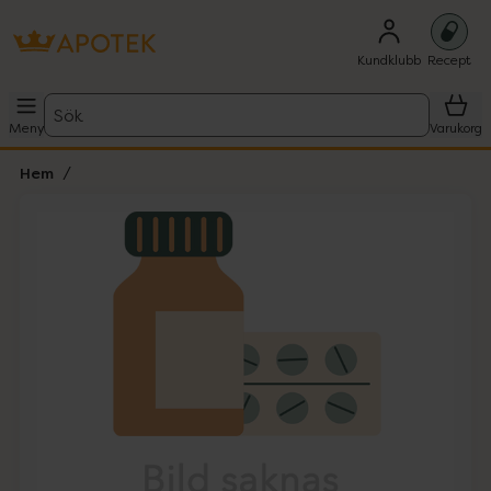
Kundklubb
Recept
Sök
Meny
Varukorg
Hem
Hoppa över Lista
Lista: . Innehåller 1 objekt.