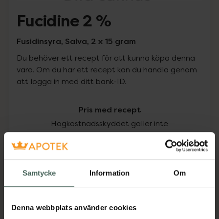
Fucidine 2 %
Fusidinsyra, Salva, 2 x 15 gram
Du behöver ett recept för att kunna köpa denna
vara. Om du har ett recept kan du handla genom
att logga in med ditt bank-ID.
Pris med recept
Högkostnadsskyddet gäller inte
218 kr
I apotek:
218 kr
Samtycke
Information
Om
Köp via ditt recept
Denna webbplats använder cookies