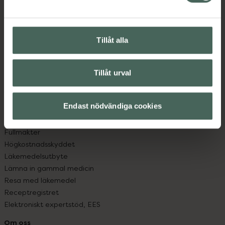
Kontakta oss
Vanliga frågor
Hitta apotek
Tillåt alla
Handla tryggt
Leverans, betalning och retur
Kundklubb
Tillåt urval
Sajtens tillgänglighet
App
Köpvillkor
Endast nödvändiga cookies
Om recept och läkemedel
Fullmakter
Högkostnadsskyddet
Läkemedelsutbyte
Lämna in gammal medicin
Resa med läkemedel
Receptregistret
Elektroniskt expertstöd, EES
Om oss