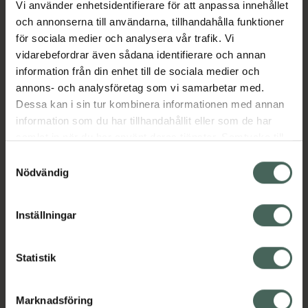
Vi använder enhetsidentifierare för att anpassa innehållet
Aktuella erbjudanden
och annonserna till användarna, tillhandahålla funktioner
för sociala medier och analysera vår trafik. Vi
vidarebefordrar även sådana identifierare och annan
Beskrivning
Dölj
information från din enhet till de sociala medier och
annons- och analysföretag som vi samarbetar med.
EAN:
07046260442177
Dessa kan i sin tur kombinera informationen med annan
information som du har tillhandahållit eller som de har
samlat in när du har använt deras tjänster. Samtycke till
cookies är frivilligt och du kan när som helst ändra eller
Samtyckesval
återkalla ditt samtycke via webbplatsens
Nödvändig
cookieinställningar. Ett återkallat samtycke påverkar inte
Kronans Apotek finns här för dig. Du hittar oss från Skåne i
lagligheten av behandling som skett innan återkallelsen.
syd till Lappland i norr, och online i mobilen och på
Inställningar
datorn. Oavsett vem du är så är det vårt uppdrag att
hjälpa just dig att må lite bättre. Välkommen att prata
Statistik
med oss.
Kundservice
Marknadsföring