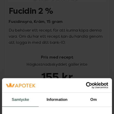
Fucidin 2 %
Fusidinsyra, Kräm, 15 gram
Du behöver ett recept för att kunna köpa denna
vara. Om du har ett recept kan du handla genom
att logga in med ditt bank-ID.
Pris med recept
Högkostnadsskyddet gäller inte
155 kr
I apotek:
155 kr
Samtycke
Information
Om
Köp via ditt recept