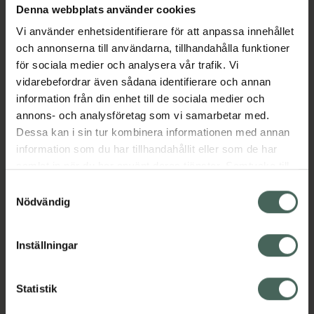
Denna webbplats använder cookies
Aktuella erbjudanden
Vi använder enhetsidentifierare för att anpassa innehållet
och annonserna till användarna, tillhandahålla funktioner
Beskrivning
Dölj
för sociala medier och analysera vår trafik. Vi
vidarebefordrar även sådana identifierare och annan
information från din enhet till de sociala medier och
Läs alltid bipacksedeln innan
annons- och analysföretag som vi samarbetar med.
användning.
Dessa kan i sin tur kombinera informationen med annan
EAN:
07046265476429
information som du har tillhandahållit eller som de har
samlat in när du har använt deras tjänster. Samtycke till
cookies är frivilligt och du kan när som helst ändra eller
Samtyckesval
återkalla ditt samtycke via webbplatsens
Nödvändig
cookieinställningar. Ett återkallat samtycke påverkar inte
lagligheten av behandling som skett innan återkallelsen.
Inställningar
Kronans Apotek finns här för dig. Du hittar oss från Skåne i
syd till Lappland i norr, och online i mobilen och på
datorn. Oavsett vem du är så är det vårt uppdrag att
Statistik
hjälpa just dig att må lite bättre. Välkommen att prata