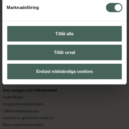
med oss.
Marknadsföring
Kundservice
Kontakta oss
Vanliga frågor
Tillåt alla
Hitta apotek
Handla tryggt
Leverans, betalning och retur
Tillåt urval
Kundklubb
Sajtens tillgänglighet
Endast nödvändiga cookies
App
Köpvillkor
Om recept och läkemedel
Fullmakter
Högkostnadsskyddet
Läkemedelsutbyte
Lämna in gammal medicin
Resa med läkemedel