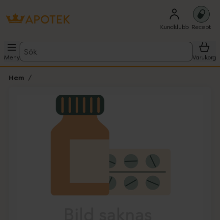
Kundklubb
Recept
Sök
Meny
Varukorg
Hem
Hoppa över Lista
Lista: . Innehåller 1 objekt.