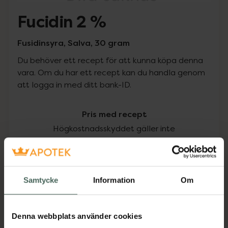
Fucidin 2 %
Fusidinsyra, Salva, 30 gram
Du behöver ett recept för att kunna köpa denna
vara. Om du har ett recept kan du handla genom
att logga in med ditt bank-ID.
Pris med recept
Högkostnadsskyddet gäller inte
216,50 kr
I apotek:
216,50 kr
Samtycke
Information
Om
Köp via ditt recept
Denna webbplats använder cookies