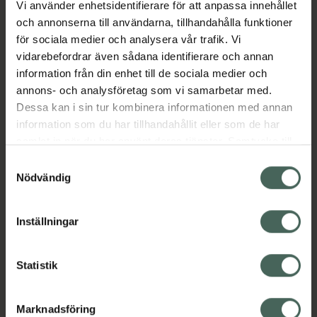
Vi använder enhetsidentifierare för att anpassa innehållet
Aktuella erbjudanden
och annonserna till användarna, tillhandahålla funktioner
för sociala medier och analysera vår trafik. Vi
vidarebefordrar även sådana identifierare och annan
Beskrivning
Dölj
information från din enhet till de sociala medier och
annons- och analysföretag som vi samarbetar med.
EAN:
07350124337005
Dessa kan i sin tur kombinera informationen med annan
information som du har tillhandahållit eller som de har
samlat in när du har använt deras tjänster. Samtycke till
cookies är frivilligt och du kan när som helst ändra eller
Samtyckesval
återkalla ditt samtycke via webbplatsens
Nödvändig
cookieinställningar. Ett återkallat samtycke påverkar inte
Kronans Apotek finns här för dig. Du hittar oss från Skåne i
lagligheten av behandling som skett innan återkallelsen.
syd till Lappland i norr, och online i mobilen och på
Inställningar
datorn. Oavsett vem du är så är det vårt uppdrag att
hjälpa just dig att må lite bättre. Välkommen att prata
Statistik
med oss.
Kundservice
Marknadsföring