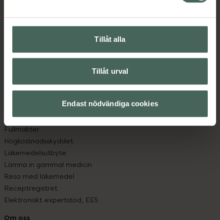
Kontakta oss
Vanliga frågor
Hitta apotek
Tillåt alla
Handla tryggt
Leverans, betalning och retur
Kundklubb
Tillåt urval
Sajtens tillgänglighet
App
Köpvillkor
Endast nödvändiga cookies
Om recept och läkemedel
Fullmakter
Högkostnadsskyddet
Läkemedelsutbyte
Lämna in gammal medicin
Resa med läkemedel
Receptregistret
Elektroniskt expertstöd, EES
Om oss