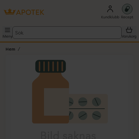
Kundklubb
Recept
Sök
Meny
Varukorg
Hem
Hoppa över Lista
Lista: . Innehåller 1 objekt.