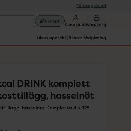
Företagskund
Recept
Kundklubb
Varukorg
Hitta apotek
Tjänster
Rådgivning
 kcal DRINK komplett
kosttillägg, hasselnöt
sttillägg, hasselnöt Kompletta 4 x 125