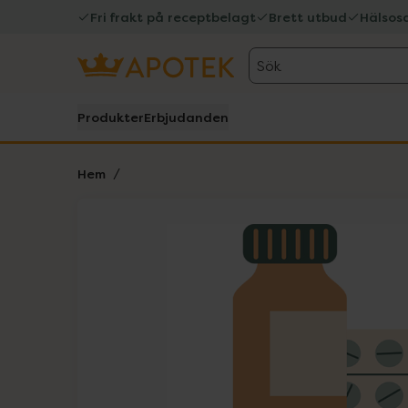
Fri frakt på receptbelagt
Brett utbud
Hälsos
Sök
Produkter
Erbjudanden
Hem
Hoppa över Lista
Lista: . Innehåller 1 objekt.