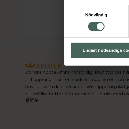
Samtyckesval
Nödvändig
Endast nödvändiga co
Kronans Apotek finns här för dig. Du hittar oss fr
till Lappland i norr, och online i mobilen och på d
Oavsett vem du är så är det vårt uppdrag att hjä
att må lite bättre. Välkommen att prata med os