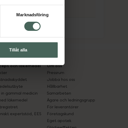
Marknadsföring
Tillåt alla
cept och läkemedel
Om oss
kter
Pressrum
tnadsskyddet
Jobba hos oss
edelsutbyte
Hållbarhet
in gammal medicin
Samarbeten
med läkemedel
Ägare och ledningsgrupp
registret
För leverantörer
oniskt expertstöd, EES
Företagskund
Eget apotek
Glädjeeffekten