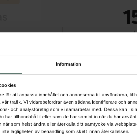
1
I
Dölj
Tillfälligt slut
Tillfälligt slut online
Information
fysiska Kronans Apote
Se 
cookies
Få mejl när varan fin
e för att anpassa innehållet och annonserna till användarna, tillh
vår trafik. Vi vidarebefordrar även sådana identifierare och anna
Din e-postadress
nnons- och analysföretag som vi samarbetar med. Dessa kan i sin
har tillhandahållit eller som de har samlat in när du har använt 
an när som helst ändra eller återkalla ditt samtycke via webbplats
vill
Jag accepterar
inte lagligheten av behandling som skett innan återkallelsen.