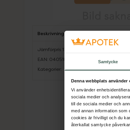
Beskrivning
Jämförpris
1352,96 kr
/
l
EAN:
04051895009988
Samtycke
Kategorier:
Denna webbplats använder 
Vi använder enhetsidentifierar
sociala medier och analysera 
till de sociala medier och a
med annan information som du 
cookies är frivilligt och du k
återkallat samtycke påverkar 