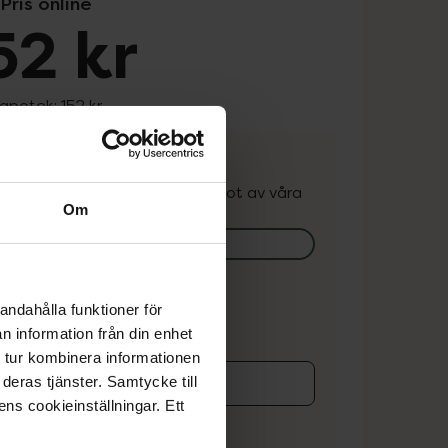
Pris online
52 kr
 apotek:
152 kr
. Varan kan finnas i lager hos något av våra
Om
k.
lagerstatus på apotek
ns i lager online
andahålla funktioner för
n information från din enhet
 tur kombinera informationen
deras tjänster. Samtycke till
ens cookieinställningar. Ett
koren