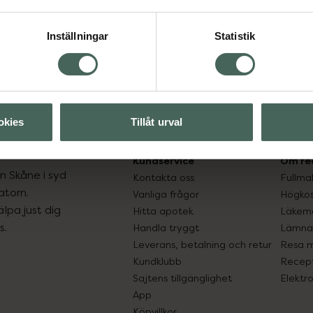
Spara
Inställningar
Statistik
Aktuella erbjudanden
okies
Tillåt urval
Kundservice
Om re
ån Skåne i syd
Kontakta oss
Fullma
atorn.
Vanliga frågor
Högkos
lpa just dig
Hitta apotek
Läkem
s.
Handla tryggt
Lämna 
Leverans, betalning och retur
Resa 
Kundklubb
Recept
Sajtens tillgänglighet
Elektr
App
Köpvillkor