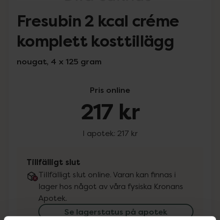
Fresubin 2 kcal créme
komplett kosttillägg
nougat, 4 x 125 gram
Pris online
217 kr
I apotek:
217 kr
Tillfälligt slut
Tillfälligt slut online. Varan kan finnas i
lager hos något av våra fysiska Kronans
Apotek.
Se lagerstatus på apotek