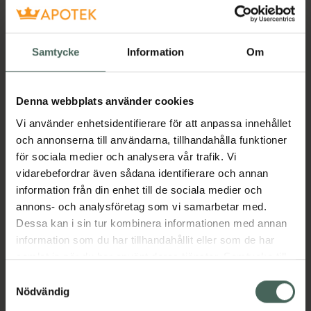
Få mejl när varan finns i lager online
Samtycke
Information
Om
Din e-postadress
Denna webbplats använder cookies
villkoren
Jag accepterar
Vi använder enhetsidentifierare för att anpassa innehållet
Spara
och annonserna till användarna, tillhandahålla funktioner
för sociala medier och analysera vår trafik. Vi
vidarebefordrar även sådana identifierare och annan
Aktuella erbjudanden
information från din enhet till de sociala medier och
annons- och analysföretag som vi samarbetar med.
Beskrivning
Dölj
Dessa kan i sin tur kombinera informationen med annan
information som du har tillhandahållit eller som de har
Jämförpris
1,21 kr
/
g
samlat in när du har använt deras tjänster. Samtycke till
cookies är frivilligt och du kan när som helst ändra eller
Samtyckesval
EAN:
04051895037639
återkalla ditt samtycke via webbplatsens
Nödvändig
Kategorier:
cookieinställningar. Ett återkallat samtycke påverkar inte