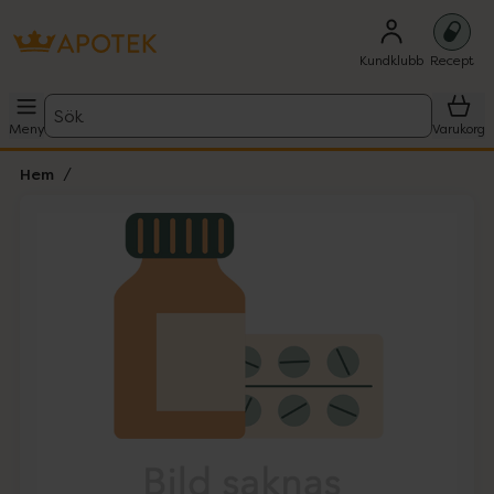
Kundklubb
Recept
Sök
Meny
Varukorg
Hem
Hoppa över Lista
Lista: . Innehåller 1 objekt.