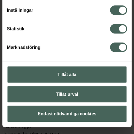
lagligheten av behandling som skett innan återkallelsen.
Inställningar
Statistik
Marknadsföring
Kronans Apotek finns här för dig. Du hittar oss från Skåne i
syd till Lappland i norr, och online i mobilen och på
datorn. Oavsett vem du är så är det vårt uppdrag att
hjälpa just dig att må lite bättre. Välkommen att prata
Tillåt alla
med oss.
Tillåt urval
Kundservice
Kontakta oss
Vanliga frågor
Endast nödvändiga cookies
Hitta apotek
Handla tryggt
Leverans, betalning och retur