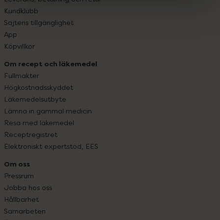
Kundklubb
Sajtens tillgänglighet
App
Köpvillkor
Om recept och läkemedel
Fullmakter
Högkostnadsskyddet
Läkemedelsutbyte
Lämna in gammal medicin
Resa med läkemedel
Receptregistret
Elektroniskt expertstöd, EES
Om oss
Pressrum
Jobba hos oss
Hållbarhet
Samarbeten