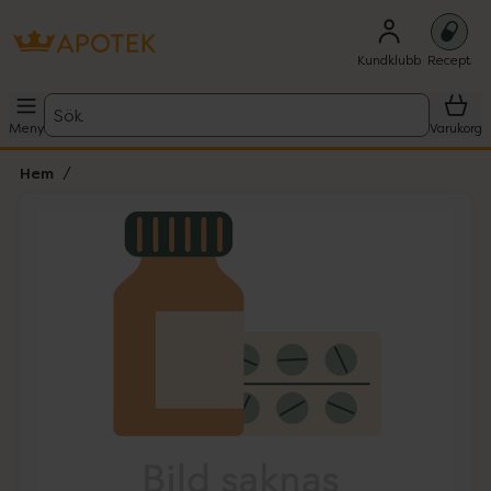
Kundklubb
Recept
Sök
Meny
Varukorg
Hem
Hoppa över Lista
Lista: . Innehåller 1 objekt.