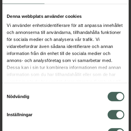
Kronans Apotek.
Denna webbplats använder cookies
Aktuella erbjudanden
Vi använder enhetsidentifierare för att anpassa innehållet
och annonserna till användarna, tillhandahålla funktioner
Beskrivning
Dölj
för sociala medier och analysera vår trafik. Vi
vidarebefordrar även sådana identifierare och annan
information från din enhet till de sociala medier och
Jämförpris
745 kr
/
l
annons- och analysföretag som vi samarbetar med.
EAN:
04051895038971
Dessa kan i sin tur kombinera informationen med annan
information som du har tillhandahållit eller som de har
Kategorier:
samlat in när du har använt deras tjänster. Samtycke till
cookies är frivilligt och du kan när som helst ändra eller
Samtyckesval
återkalla ditt samtycke via webbplatsens
Nödvändig
cookieinställningar. Ett återkallat samtycke påverkar inte
lagligheten av behandling som skett innan återkallelsen.
Inställningar
Kronans Apotek finns här för dig. Du hittar oss från Skåne i