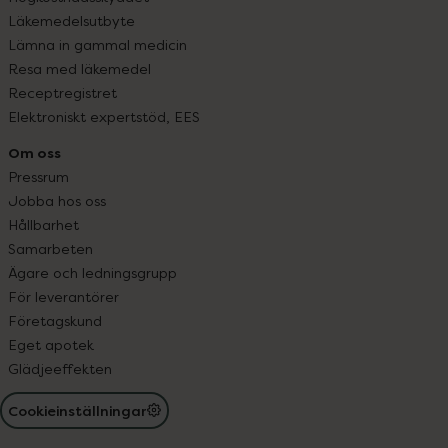
Läkemedelsutbyte
Lämna in gammal medicin
Resa med läkemedel
Receptregistret
Elektroniskt expertstöd, EES
Om oss
Pressrum
Jobba hos oss
Hållbarhet
Samarbeten
Ägare och ledningsgrupp
För leverantörer
Företagskund
Eget apotek
Glädjeeffekten
Cookieinställningar