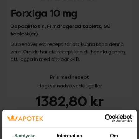
Forxiga 10 mg
Dapagliflozin, Filmdragerad tablett, 98
tablett(er)
Du behöver ett recept för att kunna köpa denna
vara. Om du har ett recept kan du handla genom
att logga in med ditt bank-ID.
Pris med recept
Högkostnadsskyddet gäller
1382,80 kr
I apotek:
1382,80 kr
Köp via ditt recept
Samtycke
Information
Om