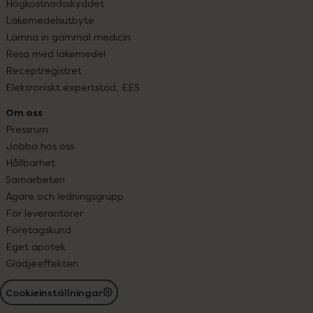
Högkostnadsskyddet
Läkemedelsutbyte
Lämna in gammal medicin
Resa med läkemedel
Receptregistret
Elektroniskt expertstöd, EES
Om oss
Pressrum
Jobba hos oss
Hållbarhet
Samarbeten
Ägare och ledningsgrupp
För leverantörer
Företagskund
Eget apotek
Glädjeeffekten
Cookieinställningar