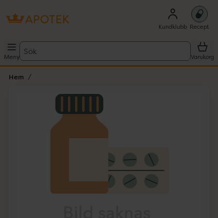
Kundklubb
Recept
Sök
Meny
Varukorg
Hem
Hoppa över Lista
Lista: . Innehåller 1 objekt.