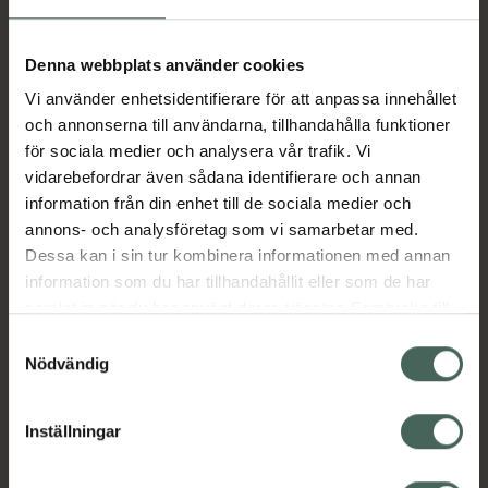
Aktuella erbjudanden
Denna webbplats använder cookies
Vi använder enhetsidentifierare för att anpassa innehållet
Beskrivning
Dölj
och annonserna till användarna, tillhandahålla funktioner
för sociala medier och analysera vår trafik. Vi
vidarebefordrar även sådana identifierare och annan
Läs alltid bipacksedeln innan
information från din enhet till de sociala medier och
användning.
annons- och analysföretag som vi samarbetar med.
Dessa kan i sin tur kombinera informationen med annan
EAN:
07046265825012
information som du har tillhandahållit eller som de har
samlat in när du har använt deras tjänster. Samtycke till
cookies är frivilligt och du kan när som helst ändra eller
Bipacksedel från FASS
Visa
Samtyckesval
återkalla ditt samtycke via webbplatsens
Nödvändig
cookieinställningar. Ett återkallat samtycke påverkar inte
lagligheten av behandling som skett innan återkallelsen.
Inställningar