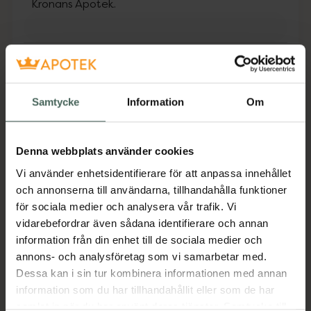
Kronans Apotek.
Fler produkter från Utgått
Aktuella erbjudanden
Samtycke
Information
Om
Beskrivning
Dölj
Produkten innehåller tillsatt socker
Denna webbplats använder cookies
Fortimel Jucy med smak av skogsbär är ett
Vi använder enhetsidentifierare för att anpassa innehållet
energirikt, klart kosttillägg för kostbehandling
och annonserna till användarna, tillhandahålla funktioner
av sjukdomsrelaterad malnutrition.
för sociala medier och analysera vår trafik. Vi
Näringsdrycken är glutenfri, har låg laktoshalt
vidarebefordrar även sådana identifierare och annan
samt är fettfri.
information från din enhet till de sociala medier och
annons- och analysföretag som vi samarbetar med.
Jämförpris
494,98 kr
/
l
Dessa kan i sin tur kombinera informationen med annan
EAN:
08712400154673
information som du har tillhandahållit eller som de har
samlat in när du har använt deras tjänster. Samtycke till
Kategorier: