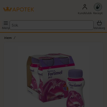
Kundklubb
Recept
Sök
Meny
Varukorg
Hem
Hoppa över Lista
Lista: . Innehåller 1 objekt.