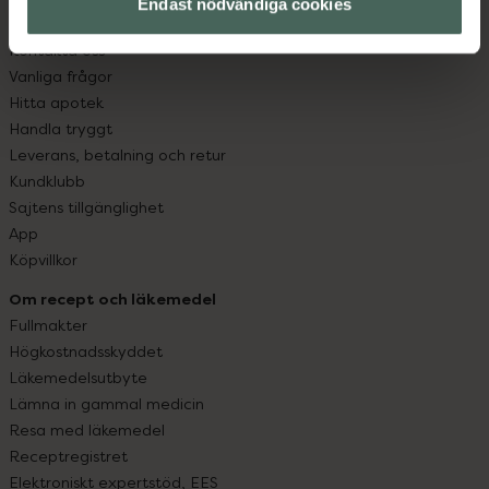
Endast nödvändiga cookies
Kundservice
Kontakta oss
Vanliga frågor
Hitta apotek
Handla tryggt
Leverans, betalning och retur
Kundklubb
Sajtens tillgänglighet
App
Köpvillkor
Om recept och läkemedel
Fullmakter
Högkostnadsskyddet
Läkemedelsutbyte
Lämna in gammal medicin
Resa med läkemedel
Receptregistret
Elektroniskt expertstöd, EES