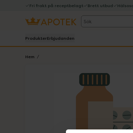
Fri frakt på receptbelagt
Brett utbud
Hälsos
Sök
Produkter
Erbjudanden
Hem
Hoppa över Lista
Lista: . Innehåller 1 objekt.