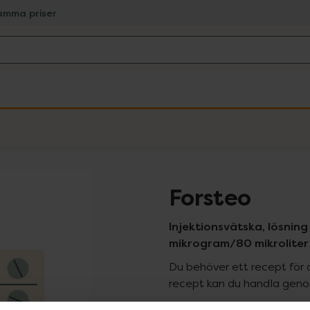
amma priser
Forsteo
Injektionsvätska, lösning
mikrogram/80 mikroliter 
Du behöver ett recept för 
recept kan du handla genom