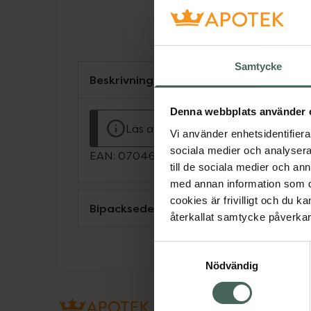
Samtycke
Beskrivning
Denna webbplats använder 
Läs alltid bipacksedeln innan använ
Vi använder enhetsidentifierar
sociala medier och analysera 
EAN:
07046260797420
till de sociala medier och a
med annan information som du 
cookies är frivilligt och du k
Bipacksedel från FASS
återkallat samtycke påverkar 
Samtyckesval
Nödvändig