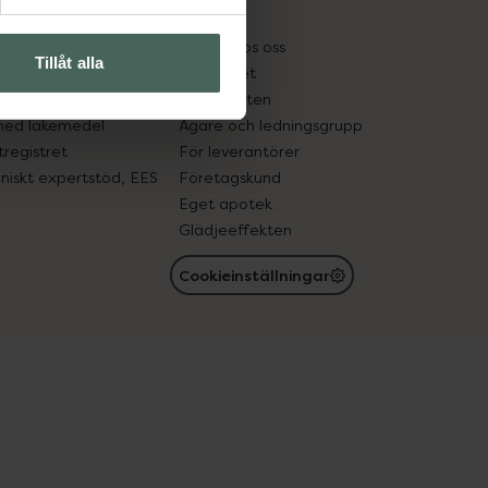
kter
Pressrum
tnadsskyddet
Jobba hos oss
Tillåt alla
edelsutbyte
Hållbarhet
in gammal medicin
Samarbeten
med läkemedel
Ägare och ledningsgrupp
registret
För leverantörer
oniskt expertstöd, EES
Företagskund
Eget apotek
Glädjeeffekten
Cookieinställningar