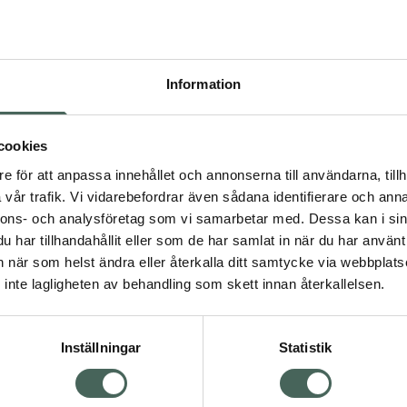
Pr
Högkos
156
Information
Dölj
I a
cookies
dning.
e för att anpassa innehållet och annonserna till användarna, tillh
Kö
vår trafik. Vi vidarebefordrar även sådana identifierare och anna
nnons- och analysföretag som vi samarbetar med. Dessa kan i sin
har tillhandahållit eller som de har samlat in när du har använt 
Aktuella erbjudanden
an när som helst ändra eller återkalla ditt samtycke via webbplats
Visa
inte lagligheten av behandling som skett innan återkallelsen.
Inställningar
Statistik
Kundservice
Om re