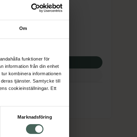
is med recept
tnadsskyddet gäller
3,20 kr
Om
potek:
1563,20 kr
andahålla funktioner för
p via ditt recept
n information från din enhet
 tur kombinera informationen
deras tjänster. Samtycke till
ens cookieinställningar. Ett
Marknadsföring
cept och läkemedel
Om oss