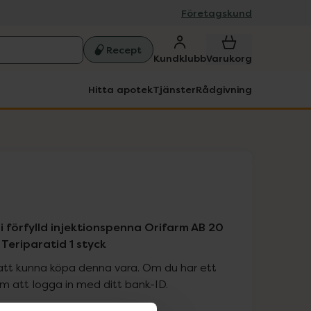
Företagskund
Recept
Kundklubb
Varukorg
Hitta apotek
Tjänster
Rådgivning
 i förfylld injektionspenna Orifarm AB 20
Teriparatid 1 styck
att kunna köpa denna vara. Om du har ett
 att logga in med ditt bank-ID.