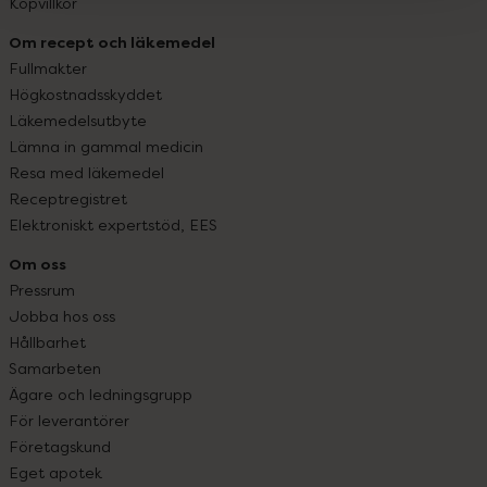
Köpvillkor
Om recept och läkemedel
Fullmakter
Högkostnadsskyddet
Läkemedelsutbyte
Lämna in gammal medicin
Resa med läkemedel
Receptregistret
Elektroniskt expertstöd, EES
Om oss
Pressrum
Jobba hos oss
Hållbarhet
Samarbeten
Ägare och ledningsgrupp
För leverantörer
Företagskund
Eget apotek