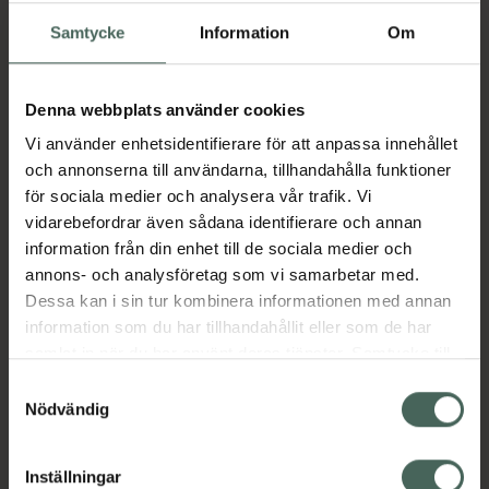
I apotek:
3470,22 kr
Samtycke
Information
Om
Köp via ditt recept
Denna webbplats använder cookies
Aktuella erbjudanden
Vi använder enhetsidentifierare för att anpassa innehållet
och annonserna till användarna, tillhandahålla funktioner
för sociala medier och analysera vår trafik. Vi
Beskrivning
Dölj
vidarebefordrar även sådana identifierare och annan
information från din enhet till de sociala medier och
annons- och analysföretag som vi samarbetar med.
Läs alltid bipacksedeln innan
Dessa kan i sin tur kombinera informationen med annan
användning.
information som du har tillhandahållit eller som de har
EAN:
00300020245550
samlat in när du har använt deras tjänster. Samtycke till
cookies är frivilligt och du kan när som helst ändra eller
Samtyckesval
återkalla ditt samtycke via webbplatsens
Nödvändig
Bipacksedel från FASS
Visa
cookieinställningar. Ett återkallat samtycke påverkar inte
lagligheten av behandling som skett innan återkallelsen.
Inställningar