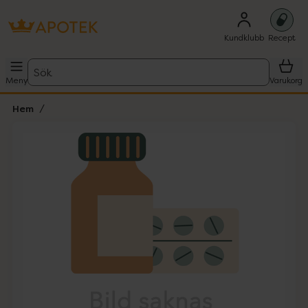
Kundklubb
Recept
Sök
Meny
Varukorg
Hem
Hoppa över Lista
Lista: . Innehåller 1 objekt.