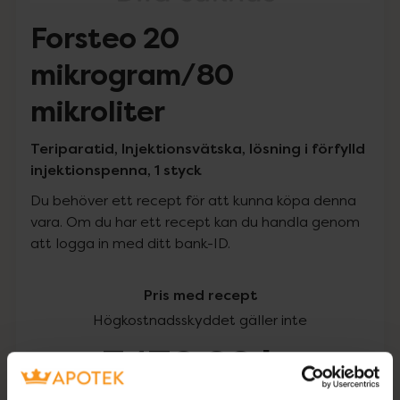
Forsteo 20
mikrogram/80
mikroliter
Teriparatid, Injektionsvätska, lösning i förfylld
injektionspenna, 1 styck
Du behöver ett recept för att kunna köpa denna
vara. Om du har ett recept kan du handla genom
att logga in med ditt bank-ID.
Pris med recept
Högkostnadsskyddet gäller inte
3470,22 kr