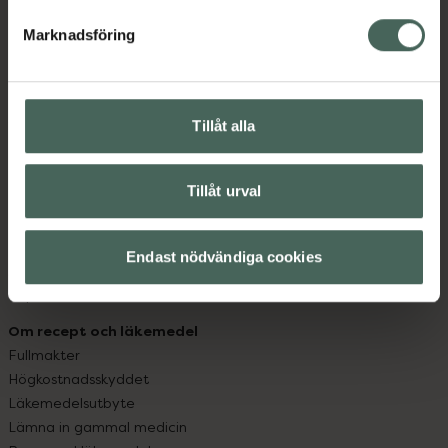
hjälpa just dig att må lite bättre. Välkommen att prata
med oss.
Marknadsföring
Kundservice
Kontakta oss
Tillåt alla
Vanliga frågor
Hitta apotek
Handla tryggt
Tillåt urval
Leverans, betalning och retur
Kundklubb
Sajtens tillgänglighet
Endast nödvändiga cookies
App
Köpvillkor
Om recept och läkemedel
Fullmakter
Högkostnadsskyddet
Läkemedelsutbyte
Lämna in gammal medicin