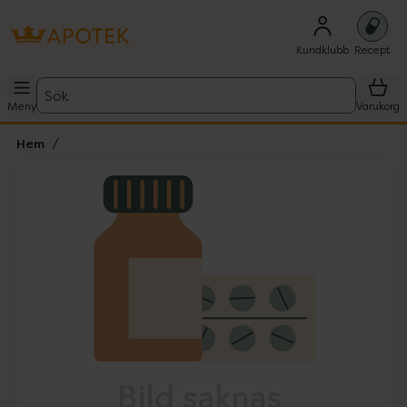
Kundklubb
Recept
Sök
Meny
Varukorg
Hem
Hoppa över Lista
Lista: . Innehåller 1 objekt.