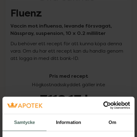
Fluenz
Vaccin mot influensa, levande försvagat,
Nässpray, suspension, 10 x 0.2 milliliter
Du behöver ett recept för att kunna köpa denna
vara. Om du har ett recept kan du handla genom
att logga in med ditt bank-ID.
Pris med recept
Högkostnadsskyddet gäller inte
3118,13 kr
I apotek:
3118,13 kr
Samtycke
Information
Om
Köp via ditt recept