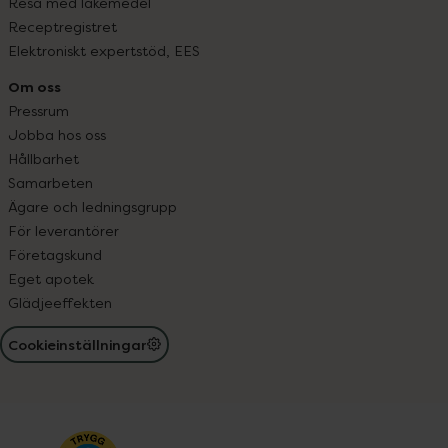
Resa med läkemedel
Receptregistret
Elektroniskt expertstöd, EES
Om oss
Pressrum
Jobba hos oss
Hållbarhet
Samarbeten
Ägare och ledningsgrupp
För leverantörer
Företagskund
Eget apotek
Glädjeeffekten
Cookieinställningar