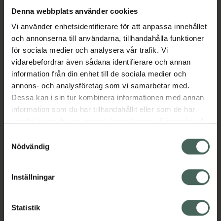
Denna webbplats använder cookies
Aktuella erbjudanden
Vi använder enhetsidentifierare för att anpassa innehållet
och annonserna till användarna, tillhandahålla funktioner
för sociala medier och analysera vår trafik. Vi
Beskrivning
Dölj
vidarebefordrar även sådana identifierare och annan
information från din enhet till de sociala medier och
EAN:
05000456084291
annons- och analysföretag som vi samarbetar med.
Dessa kan i sin tur kombinera informationen med annan
information som du har tillhandahållit eller som de har
Bipacksedel från FASS
Visa
samlat in när du har använt deras tjänster. Samtycke till
cookies är frivilligt och du kan när som helst ändra eller
Samtyckesval
återkalla ditt samtycke via webbplatsens
Nödvändig
cookieinställningar. Ett återkallat samtycke påverkar inte
lagligheten av behandling som skett innan återkallelsen.
Inställningar
Kronans Apotek finns här för dig. Du hittar oss från Skåne i
syd till Lappland i norr, och online i mobilen och på
Statistik
datorn. Oavsett vem du är så är det vårt uppdrag att