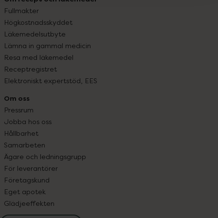
Fullmakter
Högkostnadsskyddet
Läkemedelsutbyte
Lämna in gammal medicin
Resa med läkemedel
Receptregistret
Elektroniskt expertstöd, EES
Om oss
Pressrum
Jobba hos oss
Hållbarhet
Samarbeten
Ägare och ledningsgrupp
För leverantörer
Företagskund
Eget apotek
Glädjeeffekten