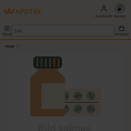
Kundklubb
Recept
Sök
Meny
Varukorg
Hem
Hoppa över Lista
Lista: . Innehåller 1 objekt.