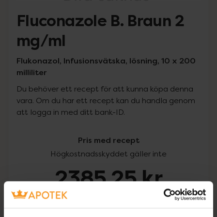
Fluconazole B. Braun 2
mg/ml
Flukonazol, Infusionsvätska, lösning, 10 x 200
milliliter
Du behöver ett recept för att kunna köpa denna
vara. Om du har ett recept kan du handla genom
att logga in med ditt bank-ID.
Pris med recept
Högkostnadsskyddet gäller inte
2385,25 kr
I apotek:
2385,25 kr