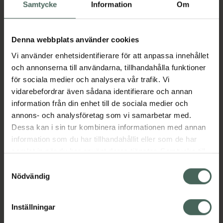
Köp via ditt recept
Samtycke
Information
Om
Denna webbplats använder cookies
Aktuella erbjudanden
Vi använder enhetsidentifierare för att anpassa innehållet
och annonserna till användarna, tillhandahålla funktioner
Beskrivning
Dölj
för sociala medier och analysera vår trafik. Vi
vidarebefordrar även sådana identifierare och annan
information från din enhet till de sociala medier och
Läs alltid bipacksedeln innan
annons- och analysföretag som vi samarbetar med.
användning.
Dessa kan i sin tur kombinera informationen med annan
EAN:
07046260824768
information som du har tillhandahållit eller som de har
samlat in när du har använt deras tjänster. Samtycke till
cookies är frivilligt och du kan när som helst ändra eller
Samtyckesval
återkalla ditt samtycke via webbplatsens
Nödvändig
Bipacksedel från FASS
Visa
cookieinställningar. Ett återkallat samtycke påverkar inte
lagligheten av behandling som skett innan återkallelsen.
Inställningar