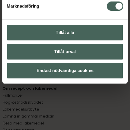
Marknadsföring
Kundservice
Kontakta oss
Vanliga frågor
Tillåt alla
Hitta apotek
Handla tryggt
Leverans, betalning och retur
Tillåt urval
Kundklubb
Sajtens tillgänglighet
Endast nödvändiga cookies
App
Köpvillkor
Om recept och läkemedel
Fullmakter
Högkostnadsskyddet
Läkemedelsutbyte
Lämna in gammal medicin
Resa med läkemedel
Receptregistret