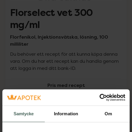
Florselect vet 300
mg/ml
Florfenikol, Injektionsvätska, lösning, 100
milliliter
Du behöver ett recept för att kunna köpa denna
vara. Om du har ett recept kan du handla genom
att logga in med ditt bank-ID.
Pris med recept
Högkostnadsskyddet gäller inte
464,32 kr
Samtycke
Information
Om
I apotek:
464,32 kr