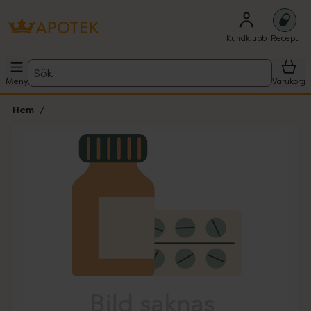
Kundklubb
Recept
Sök
Meny
Varukorg
Hem
Hoppa över Lista
Lista: . Innehåller 1 objekt.