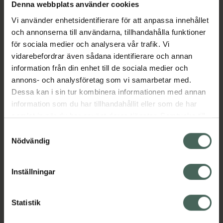
Köp via ditt recept
Denna webbplats använder cookies
Vi använder enhetsidentifierare för att anpassa innehållet
och annonserna till användarna, tillhandahålla funktioner
Aktuella erbjudanden
för sociala medier och analysera vår trafik. Vi
vidarebefordrar även sådana identifierare och annan
information från din enhet till de sociala medier och
Beskrivning
Dölj
annons- och analysföretag som vi samarbetar med.
Dessa kan i sin tur kombinera informationen med annan
EAN:
07046265449904
information som du har tillhandahållit eller som de har
samlat in när du har använt deras tjänster. Samtycke till
cookies är frivilligt och du kan när som helst ändra eller
Samtyckesval
återkalla ditt samtycke via webbplatsens
Nödvändig
cookieinställningar. Ett återkallat samtycke påverkar inte
lagligheten av behandling som skett innan återkallelsen.
Inställningar
Kronans Apotek finns här för dig. Du hittar oss från Skåne i
syd till Lappland i norr, och online i mobilen och på
datorn. Oavsett vem du är så är det vårt uppdrag att
Statistik
hjälpa just dig att må lite bättre. Välkommen att prata
med oss.