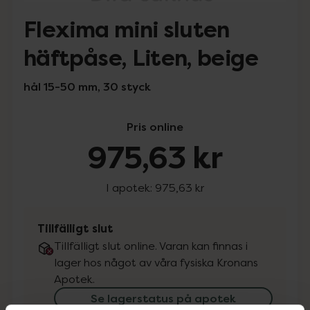
Flexima mini sluten
häftpåse, Liten, beige
hål 15-50 mm, 30 styck
Pris online
975,63 kr
I apotek:
975,63 kr
Tillfälligt slut
Tillfälligt slut online. Varan kan finnas i
lager hos något av våra fysiska Kronans
Apotek.
Se lagerstatus på apotek