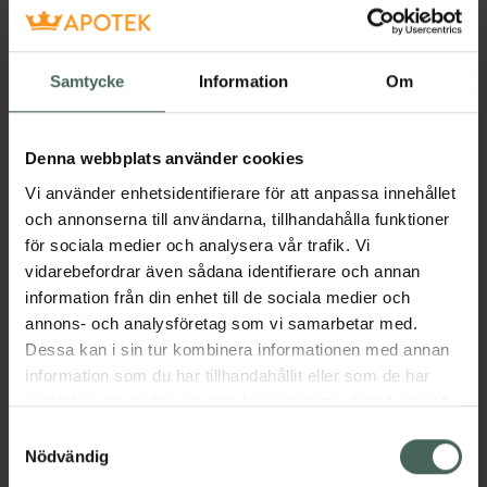
Få mejl när varan finns i lager online
Samtycke
Information
Om
Din e-postadress
Denna webbplats använder cookies
villkoren
Jag accepterar
Vi använder enhetsidentifierare för att anpassa innehållet
Spara
och annonserna till användarna, tillhandahålla funktioner
för sociala medier och analysera vår trafik. Vi
vidarebefordrar även sådana identifierare och annan
Aktuella erbjudanden
information från din enhet till de sociala medier och
annons- och analysföretag som vi samarbetar med.
Beskrivning
Dölj
Dessa kan i sin tur kombinera informationen med annan
information som du har tillhandahållit eller som de har
Jämförpris
32,52 kr
/
st
samlat in när du har använt deras tjänster. Samtycke till
cookies är frivilligt och du kan när som helst ändra eller
Samtyckesval
EAN:
04046964217463
återkalla ditt samtycke via webbplatsens
Nödvändig
Kategorier:
cookieinställningar. Ett återkallat samtycke påverkar inte