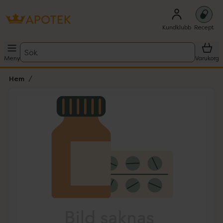
Kundklubb
Recept
Sök
Meny
Varukorg
Hem
Hoppa över Lista
Lista: . Innehåller 1 objekt.