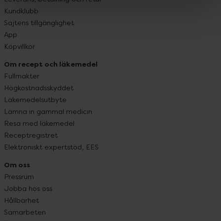
Kundklubb
Sajtens tillgänglighet
App
Köpvillkor
Om recept och läkemedel
Fullmakter
Högkostnadsskyddet
Läkemedelsutbyte
Lämna in gammal medicin
Resa med läkemedel
Receptregistret
Elektroniskt expertstöd, EES
Om oss
Pressrum
Jobba hos oss
Hållbarhet
Samarbeten