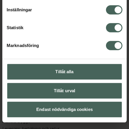
lagligheten av behandling som skett innan återkallelsen.
Inställningar
Statistik
Marknadsföring
Kronans Apotek finns här för dig. Du hittar oss från Skåne i
syd till Lappland i norr, och online i mobilen och på
datorn. Oavsett vem du är så är det vårt uppdrag att
hjälpa just dig att må lite bättre. Välkommen att prata
Tillåt alla
med oss.
Tillåt urval
Kundservice
Kontakta oss
Vanliga frågor
Endast nödvändiga cookies
Hitta apotek
Handla tryggt
Leverans, betalning och retur