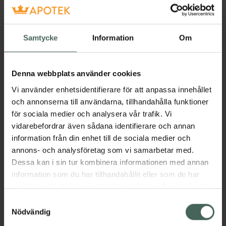
Få mejl när varan finns i lager online
Samtycke
Information
Om
Din e-postadress
Denna webbplats använder cookies
villkoren
Jag accepterar
Vi använder enhetsidentifierare för att anpassa innehållet
Spara
och annonserna till användarna, tillhandahålla funktioner
för sociala medier och analysera vår trafik. Vi
vidarebefordrar även sådana identifierare och annan
Aktuella erbjudanden
information från din enhet till de sociala medier och
annons- och analysföretag som vi samarbetar med.
Beskrivning
Dölj
Dessa kan i sin tur kombinera informationen med annan
information som du har tillhandahållit eller som de har
Jämförpris
81 kr
/
st
samlat in när du har använt deras tjänster. Samtycke till
cookies är frivilligt och du kan när som helst ändra eller
Samtyckesval
EAN:
07321532064272
återkalla ditt samtycke via webbplatsens
Nödvändig
Kategorier:
cookieinställningar. Ett återkallat samtycke påverkar inte