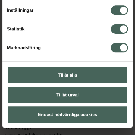
lagligheten av behandling som skett innan återkallelsen.
Inställningar
Statistik
Marknadsföring
Kronans Apotek finns här för dig. Du hittar oss från Skåne i
syd till Lappland i norr, och online i mobilen och på
datorn. Oavsett vem du är så är det vårt uppdrag att
hjälpa just dig att må lite bättre. Välkommen att prata
Tillåt alla
med oss.
Tillåt urval
Kundservice
Kontakta oss
Vanliga frågor
Endast nödvändiga cookies
Hitta apotek
Handla tryggt
Leverans, betalning och retur