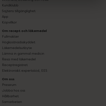
Kundklubb
Sajtens tillgänglighet
App
Köpvillkor
Om recept och läkemedel
Fullmakter
Högkostnadsskyddet
Läkemedelsutbyte
Lämna in gammal medicin
Resa med läkemedel
Receptregistret
Elektroniskt expertstöd, EES
Om oss
Pressrum
Jobba hos oss
Hållbarhet
Samarbeten