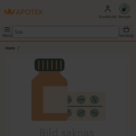
Kundklubb
Recept
Sök
Meny
Varukorg
Hem
Hoppa över Lista
Lista: . Innehåller 1 objekt.