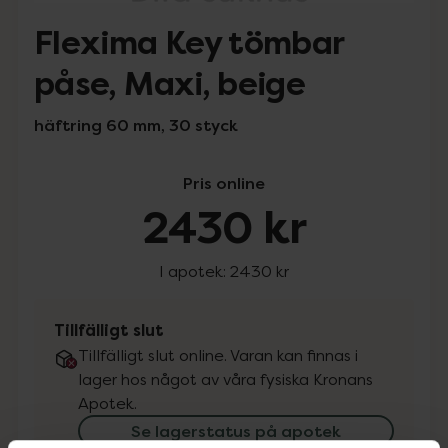
Flexima Key tömbar
påse, Maxi, beige
häftring 60 mm, 30 styck
Pris online
2430 kr
I apotek:
2430 kr
Tillfälligt slut
Tillfälligt slut online. Varan kan finnas i
lager hos något av våra fysiska Kronans
Apotek.
Se lagerstatus på apotek