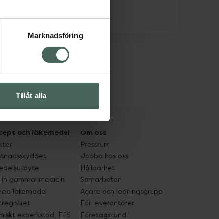
Marknadsföring
Tillåt alla
cept och läkemedel
Om oss
kter
Pressrum
tnadsskyddet
Jobba hos oss
edelsutbyte
Hållbarhet
in gammal medicin
Samarbeten
med läkemedel
Ägare och ledningsgrupp
registret
För leverantörer
oniskt expertstöd, EES
Företagskund