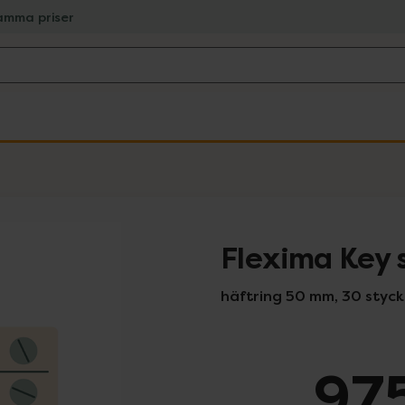
amma priser
Flexima Key 
häftring 50 mm, 30 styck
975