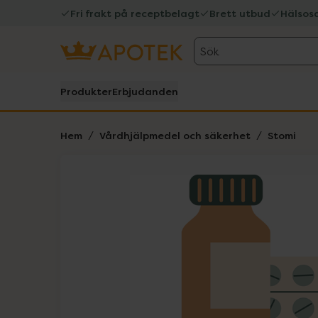
Fri frakt på receptbelagt
Brett utbud
Hälsos
Sök
Produkter
Erbjudanden
Hem
Vårdhjälpmedel och säkerhet
Stomi
Hoppa över Lista
Lista: . Innehåller 1 objekt.