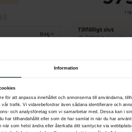
I a
Tillfälligt slut
Dölj
Tillfälligt slut online
fysiska Kronans Apote
Se 
Information
Få mejl när varan fin
Din e-postadress
cookies
e för att anpassa innehållet och annonserna till användarna, tillh
vill
Jag accepterar
vår trafik. Vi vidarebefordrar även sådana identifierare och anna
nnons- och analysföretag som vi samarbetar med. Dessa kan i sin
Spara
har tillhandahållit eller som de har samlat in när du har använt 
an när som helst ändra eller återkalla ditt samtycke via webbplats