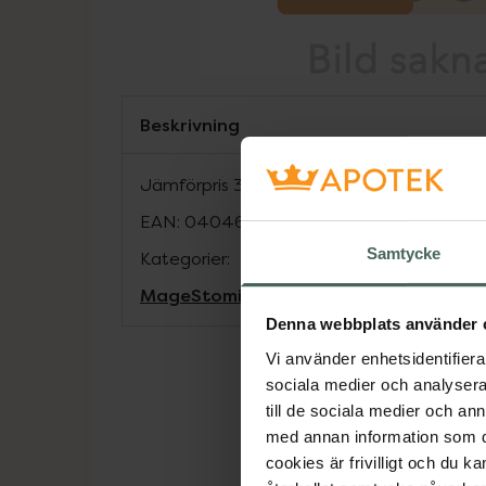
Beskrivning
Jämförpris
32,52 kr
/
st
EAN:
04046963350086
Samtycke
Kategorier:
Mage
Stomi
Denna webbplats använder 
Vi använder enhetsidentifierar
sociala medier och analysera 
till de sociala medier och a
med annan information som du 
cookies är frivilligt och du k