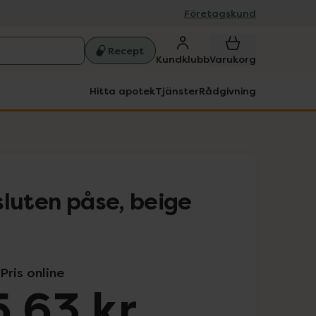
Företagskund
Recept
Kundklubb
Varukorg
Hitta apotek
Tjänster
Rådgivning
sluten påse, beige
Pris online
,63 kr