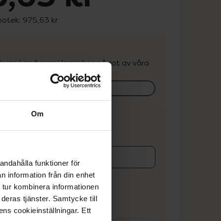
potek:
975,63 kr
. Varan kan finnas i lager hos något av våra
k.
lagerstatus på apotek
Om
ns i lager online
andahålla funktioner för
koren
n information från din enhet
 tur kombinera informationen
deras tjänster. Samtycke till
ens cookieinställningar. Ett