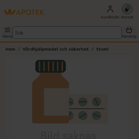
Kundklubb
Recept
Sök
Meny
Varukorg
Hem
Vårdhjälpmedel och säkerhet
Stomi
Hoppa över Lista
Lista: . Innehåller 1 objekt.