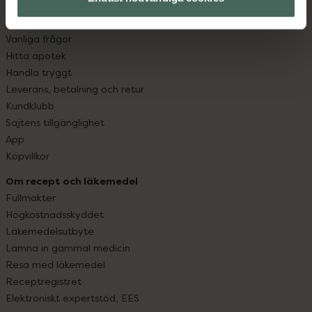
Kundservice
Kontakta oss
Vanliga frågor
Hitta apotek
Handla tryggt
Leverans, betalning och retur
Kundklubb
Sajtens tillgänglighet
App
Köpvillkor
Om recept och läkemedel
Fullmakter
Högkostnadsskyddet
Läkemedelsutbyte
Lämna in gammal medicin
Resa med läkemedel
Receptregistret
Elektroniskt expertstöd, EES