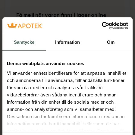
Få mejl när varan finns i lager online
Din e-postadress
Samtycke
Information
Om
villkoren
Jag accepterar
Spara
Denna webbplats använder cookies
Vi använder enhetsidentifierare för att anpassa innehållet
Aktuella erbjudanden
och annonserna till användarna, tillhandahålla funktioner
för sociala medier och analysera vår trafik. Vi
Beskrivning
Dölj
vidarebefordrar även sådana identifierare och annan
information från din enhet till de sociala medier och
annons- och analysföretag som vi samarbetar med.
Jämförpris
39,44 kr
/
st
Dessa kan i sin tur kombinera informationen med annan
EAN:
07321532104602
information som du har tillhandahållit eller som de har
samlat in när du har använt deras tjänster. Samtycke till
Kategorier: