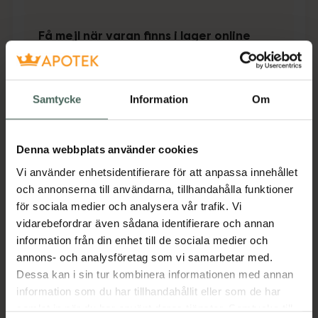
Få mejl när varan finns i lager online
Din e-postadress
Samtycke
Information
Om
villkoren
Jag accepterar
Spara
Denna webbplats använder cookies
Vi använder enhetsidentifierare för att anpassa innehållet
Aktuella erbjudanden
och annonserna till användarna, tillhandahålla funktioner
för sociala medier och analysera vår trafik. Vi
Beskrivning
Dölj
vidarebefordrar även sådana identifierare och annan
information från din enhet till de sociala medier och
annons- och analysföretag som vi samarbetar med.
Jämförpris
113,38 kr
/
st
Dessa kan i sin tur kombinera informationen med annan
EAN:
07321532202766
information som du har tillhandahållit eller som de har
samlat in när du har använt deras tjänster. Samtycke till
Kategorier: