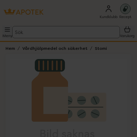
Kundklubb
Recept
Sök
Meny
Varukorg
Hem
Vårdhjälpmedel och säkerhet
Stomi
Hoppa över Lista
Lista: . Innehåller 1 objekt.