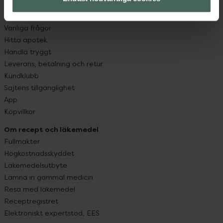
Kundservice
Kontakta oss
Vanliga frågor
Hitta apotek
Handla tryggt
Leverans, betalning och retur
Kundklubb
Sajtens tillgänglighet
App
Köpvillkor
Om recept och läkemedel
Fullmakter
Högkostnadsskyddet
Läkemedelsutbyte
Lämna in gammal medicin
Resa med läkemedel
Receptregistret
Elektroniskt expertstöd, EES