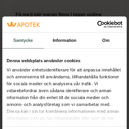
Få mejl när varan finns i lager online
Din e-postadress
Samtycke
Information
Om
villkoren
Jag accepterar
Spara
Denna webbplats använder cookies
Vi använder enhetsidentifierare för att anpassa innehållet
Aktuella erbjudanden
och annonserna till användarna, tillhandahålla funktioner
för sociala medier och analysera vår trafik. Vi
Beskrivning
Dölj
vidarebefordrar även sådana identifierare och annan
information från din enhet till de sociala medier och
annons- och analysföretag som vi samarbetar med.
Jämförpris
113,38 kr
/
st
Dessa kan i sin tur kombinera informationen med annan
EAN:
07321532202704
information som du har tillhandahållit eller som de har
samlat in när du har använt deras tjänster. Samtycke till
Kategorier: