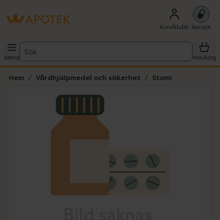
Kundklubb
Recept
Sök
Meny
Varukorg
Hem
Vårdhjälpmedel och säkerhet
Stomi
Hoppa över Lista
Lista: . Innehåller 1 objekt.