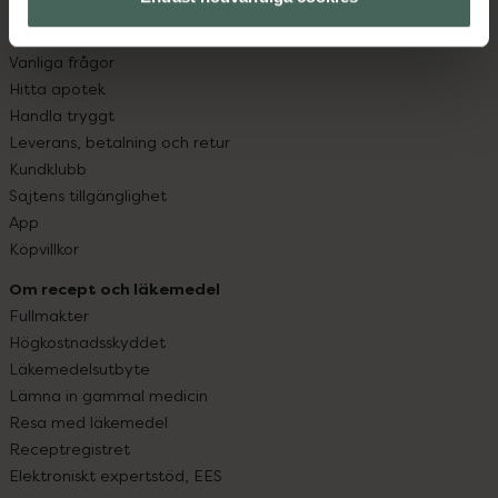
Kundservice
Kontakta oss
Vanliga frågor
Hitta apotek
Handla tryggt
Leverans, betalning och retur
Kundklubb
Sajtens tillgänglighet
App
Köpvillkor
Om recept och läkemedel
Fullmakter
Högkostnadsskyddet
Läkemedelsutbyte
Lämna in gammal medicin
Resa med läkemedel
Receptregistret
Elektroniskt expertstöd, EES