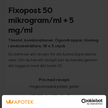
Fixopost 50
mikrogram/ml + 5
mg/ml
Timolol, kombinationer, Ögondroppar, lösning
i endosbehållare, 18 x 5 styck
Du behöver ett recept för att kunna köpa denna
vara. Om du har ett recept kan du handla genom
att logga in med ditt bank-ID.
Pris med recept
Högkostnadsskyddet gäller
532,56 kr