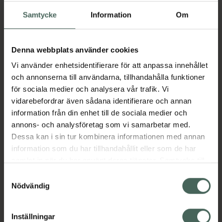
I apotek:
532,56 kr
Samtycke
Information
Om
Köp via ditt recept
Denna webbplats använder cookies
Aktuella erbjudanden
Vi använder enhetsidentifierare för att anpassa innehållet
och annonserna till användarna, tillhandahålla funktioner
för sociala medier och analysera vår trafik. Vi
Beskrivning
Dölj
vidarebefordrar även sådana identifierare och annan
information från din enhet till de sociala medier och
annons- och analysföretag som vi samarbetar med.
Läs alltid bipacksedeln innan
Dessa kan i sin tur kombinera informationen med annan
användning.
information som du har tillhandahållit eller som de har
EAN:
03662042998188
samlat in när du har använt deras tjänster. Samtycke till
cookies är frivilligt och du kan när som helst ändra eller
Samtyckesval
återkalla ditt samtycke via webbplatsens
Nödvändig
Bipacksedel från FASS
Visa
cookieinställningar. Ett återkallat samtycke påverkar inte
lagligheten av behandling som skett innan återkallelsen.
Inställningar