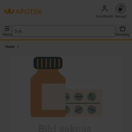
Kundklubb
Recept
Sök
Meny
Varukorg
Hem
Hoppa över Lista
Lista: . Innehåller 1 objekt.