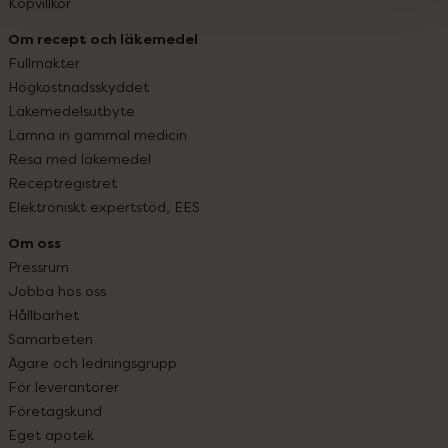
Köpvillkor
Om recept och läkemedel
Fullmakter
Högkostnadsskyddet
Läkemedelsutbyte
Lämna in gammal medicin
Resa med läkemedel
Receptregistret
Elektroniskt expertstöd, EES
Om oss
Pressrum
Jobba hos oss
Hållbarhet
Samarbeten
Ägare och ledningsgrupp
För leverantörer
Företagskund
Eget apotek