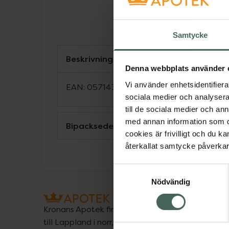
Samtycke
Beskrivning
Denna webbplats använder 
Vi använder enhetsidentifierar
EAN:
05714372004409
sociala medier och analysera 
till de sociala medier och a
med annan information som du 
Bipacksedel från FASS
cookies är frivilligt och du k
återkallat samtycke påverkar 
Samtyckesval
Nödvändig
Kronans Apotek finns här för dig. Du hittar oss fr
till Lappland i norr, och online i mobilen och på d