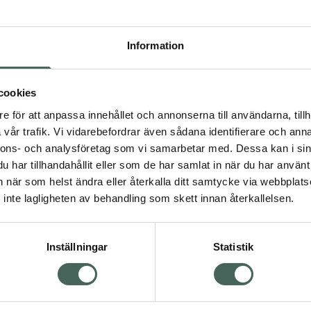
Högkos
133
Information
Dölj
I a
cookies
e för att anpassa innehållet och annonserna till användarna, tillh
Kö
vår trafik. Vi vidarebefordrar även sådana identifierare och anna
nnons- och analysföretag som vi samarbetar med. Dessa kan i sin
har tillhandahållit eller som de har samlat in när du har använt 
Visa
Aktuella erbjudanden
an när som helst ändra eller återkalla ditt samtycke via webbplats
inte lagligheten av behandling som skett innan återkallelsen.
Inställningar
Statistik
Kundservice
Om re
ån Skåne i syd
Kontakta oss
Fullma
atorn.
Vanliga frågor
Högkos