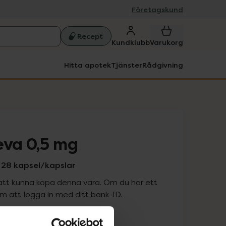
Företagskund
Recept
Kundklubb
Varukorg
Hitta apotek
Tjänster
Rådgivning
eva 0,5 mg
, 28 kapsel/kapslar
att kunna köpa denna vara. Om du har ett
 att logga in med ditt bank-ID.
is med recept