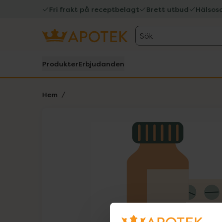
Fri frakt på receptbelagt
Brett utbud
Hälsos
Sök
Produkter
Erbjudanden
Hem
Hoppa över Lista
Lista: . Innehåller 1 objekt.