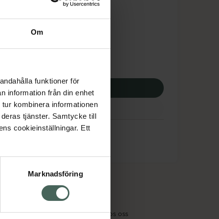
tnadsskyddet gäller
7,41 kr
Om
potek:
1337,41 kr
andahålla funktioner för
p via ditt recept
n information från din enhet
 tur kombinera informationen
deras tjänster. Samtycke till
ens cookieinställningar. Ett
Marknadsföring
cept och läkemedel
Om oss
kter
Pressrum
tnadsskyddet
Jobba hos oss