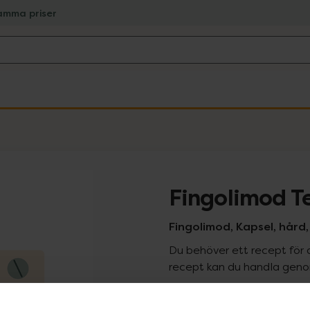
amma priser
Fingolimod T
Fingolimod, Kapsel, hård
Du behöver ett recept för 
recept kan du handla genom
Pr