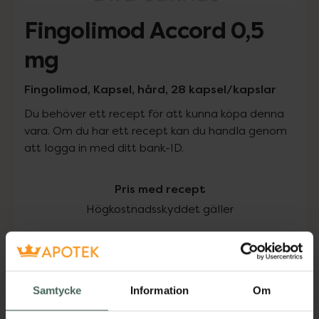
Fingolimod Accord 0,5
mg
Fingolimod, Kapsel, hård, 28 kapsel/kapslar
Du behöver ett recept för att kunna köpa denna
vara. Om du har ett recept kan du handla genom
att logga in med ditt bank-ID.
Pris med recept
Högkostnadsskyddet gäller
161,75 kr
I apotek:
161,75 kr
Samtycke
Information
Om
Köp via ditt recept