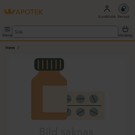
Kundklubb
Recept
Sök
Meny
Varukorg
Hem
Hoppa över Lista
Lista: . Innehåller 1 objekt.