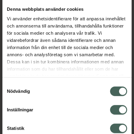
Denna webbplats använder cookies
Aktuella erbjudanden
Vi använder enhetsidentifierare för att anpassa innehållet
och annonserna till användarna, tillhandahålla funktioner
för sociala medier och analysera vår trafik. Vi
Beskrivning
Dölj
vidarebefordrar även sådana identifierare och annan
information från din enhet till de sociala medier och
EAN:
05055565776124
annons- och analysföretag som vi samarbetar med.
Dessa kan i sin tur kombinera informationen med annan
information som du har tillhandahållit eller som de har
samlat in när du har använt deras tjänster. Samtycke till
Bipacksedel från FASS
Visa
cookies är frivilligt och du kan när som helst ändra eller
Samtyckesval
återkalla ditt samtycke via webbplatsens
Nödvändig
cookieinställningar. Ett återkallat samtycke påverkar inte
lagligheten av behandling som skett innan återkallelsen.
Inställningar
Kronans Apotek finns här för dig. Du hittar oss från Skåne i
syd till Lappland i norr, och online i mobilen och på
Statistik
datorn. Oavsett vem du är så är det vårt uppdrag att