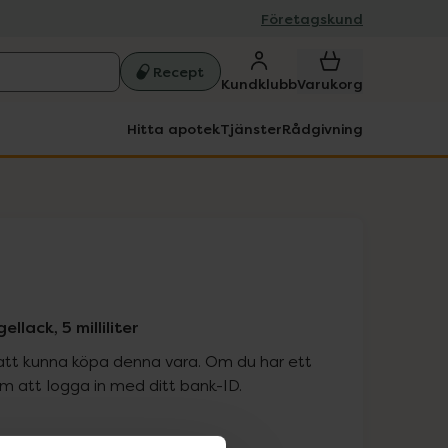
Företagskund
Recept
Kundklubb
Varukorg
Hitta apotek
Tjänster
Rådgivning
llack, 5 milliliter
att kunna köpa denna vara. Om du har ett
 att logga in med ditt bank-ID.
is med recept