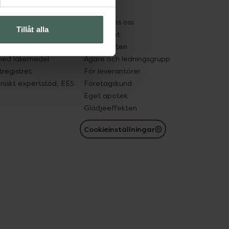
kter
Pressrum
tnadsskyddet
Jobba hos oss
Tillåt alla
edelsutbyte
Hållbarhet
in gammal medicin
Samarbeten
med läkemedel
Ägare och ledningsgrupp
registret
För leverantörer
oniskt expertstöd, EES
Företagskund
Eget apotek
Glädjeeffekten
Cookieinställningar