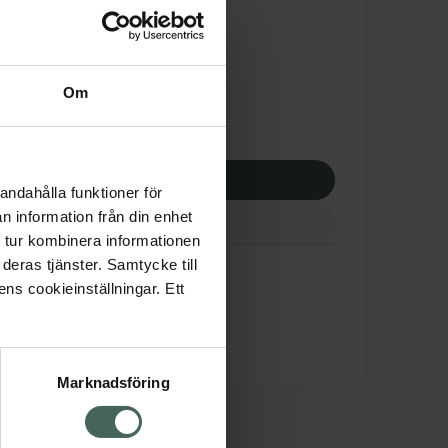
tnadsskyddet gäller
,70 kr
Om
apotek:
193,70 kr
p via ditt recept
andahålla funktioner för
n information från din enhet
 tur kombinera informationen
deras tjänster. Samtycke till
ens cookieinställningar. Ett
Marknadsföring
cept och läkemedel
Om oss