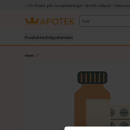
Fri frakt på receptbelagt
Brett utbud
Hälsos
Sök
Produkter
Erbjudanden
Hem
Hoppa över Lista
Lista: . Innehåller 1 objekt.