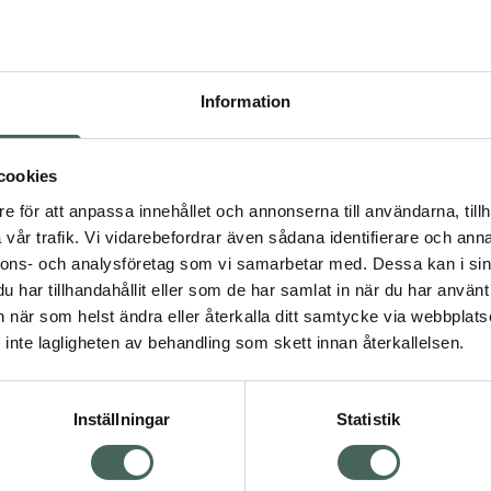
Högkos
193
Information
Dölj
I 
cookies
Kö
dning.
e för att anpassa innehållet och annonserna till användarna, tillh
vår trafik. Vi vidarebefordrar även sådana identifierare och anna
nnons- och analysföretag som vi samarbetar med. Dessa kan i sin
Aktuella erbjudanden
har tillhandahållit eller som de har samlat in när du har använt 
an när som helst ändra eller återkalla ditt samtycke via webbplats
Visa
inte lagligheten av behandling som skett innan återkallelsen.
Inställningar
Statistik
Kundservice
Om re