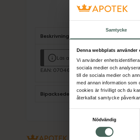
Samtycke
Beskrivning
Denna webbplats använder 
Läs alltid bipacksedeln innan använ
Vi använder enhetsidentifierar
sociala medier och analysera 
EAN:
07046265591559
till de sociala medier och a
med annan information som du 
cookies är frivilligt och du k
Bipacksedel från FASS
återkallat samtycke påverkar 
Samtyckesval
Nödvändig