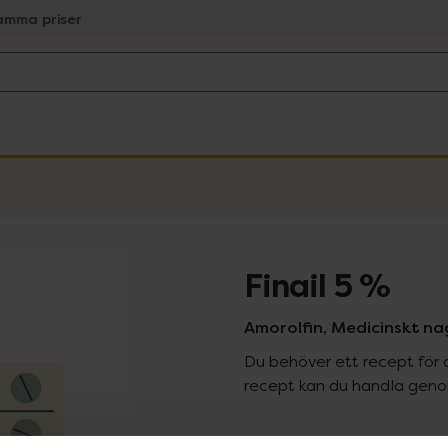
amma priser
Finail 5 %
Amorolfin, Medicinskt nage
Du behöver ett recept för 
recept kan du handla genom
Pr