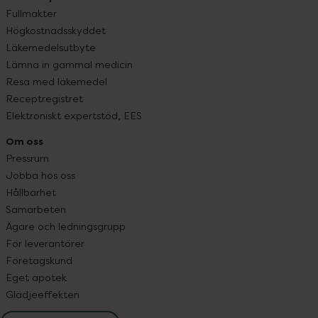
Fullmakter
Högkostnadsskyddet
Läkemedelsutbyte
Lämna in gammal medicin
Resa med läkemedel
Receptregistret
Elektroniskt expertstöd, EES
Om oss
Pressrum
Jobba hos oss
Hållbarhet
Samarbeten
Ägare och ledningsgrupp
För leverantörer
Företagskund
Eget apotek
Glädjeeffekten