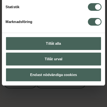
Statistik
Innehåll
Visa
Marknadsföring
Instruktioner
Visa
Tillåt alla
Upptäck flera produkter inom
Tillåt urval
Ansiktskräm
Ansiktsvård
Dagkräm
French Beauty
Endast nödvändiga cookies
Hudvård
Premium hudvård