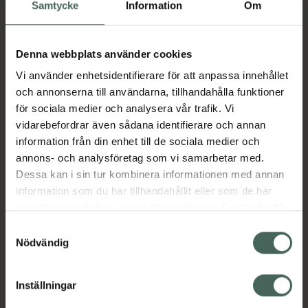
Samtycke
Information
Om
optimerar hudens förmåga att reflektera
ljuset.
Denna webbplats använder cookies
En formula som innehåller pärlemorskimrande
Vi använder enhetsidentifierare för att anpassa innehållet
partiklar, för vackert glow med direkt synbar
och annonserna till användarna, tillhandahålla funktioner
effekt. /Jobbar för en felfri hud [inspirerad av
för sociala medier och analysera vår trafik. Vi
laser + peeling]: Utjämnande aktiva
vidarebefordrar även sådana identifierare och annan
ingredienser [C-vitamin + glabridin +
information från din enhet till de sociala medier och
algextrakt] kombinerade med en förnyande
annons- och analysföretag som vi samarbetar med.
aktiv ingrediens tar fram en perfekt, jämn
Dessa kan i sin tur kombinera informationen med annan
hudton. Kontrollerad genom dermatologiska
information som du har tillhandahållit eller som de har
tester.
samlat in när du har använt deras tjänster. Samtycke till
Jämförpris
38,67 kr
/
ml
cookies är frivilligt och du kan när som helst ändra eller
Samtyckesval
EAN:
03540550010403
återkalla ditt samtycke via webbplatsens
Nödvändig
cookieinställningar. Ett återkallat samtycke påverkar inte
Kategorier:
lagligheten av behandling som skett innan återkallelsen.
Ansiktskräm
Ansiktsvård
Dagkräm
Inställningar
French Beauty
Hudvård
Premium hudvård