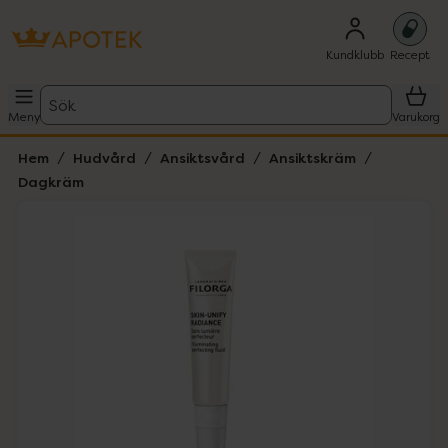
Kundklubb
Recept
Sök
Meny
Varukorg
Hem
Hudvård
Ansiktsvård
Ansiktskräm
Dagkräm
Hoppa över Lista
Lista: . Innehåller 1 objekt.