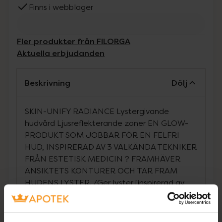
Finns i webblager
Fler produkter från FILORGA
Aktuella erbjudanden
Beskrivning
Dölj
SKIN-UNIFY RADIANCE Lystergivande
hudvård Ljusreflekterande zoner EN GLOW-
PRODUKT SOM JOBBAR FÖR EN FELFRI
HUD, INSPIRERAD AV 3 VÄLKÄNDA TEKNIKER
FRÅN ESTETISK MEDICIN ? FRAMHÄVER
ANSIKTETS KONTURER OCH TAR FRAM
HUDENS LYSTER. /Ger lyster [inspirerad av
medicinsk strobing]: En duo [hyaluronsyra för
fyllighet + en aktiv ingrediens för slätare hy]
som lyfter fram ansiktets konturer och