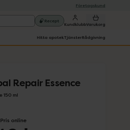
Företagskund
Recept
Kundklubb
Varukorg
Hitta apotek
Tjänster
Rådgivning
al Repair Essence
 150 ml
Pris online