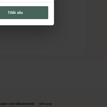
Tillåt alla
cept och läkemedel
Om oss