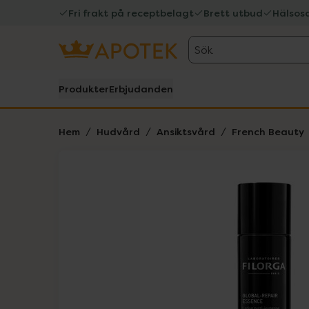
Fri frakt på receptbelagt
Brett utbud
Hälsos
Sök
Produkter
Erbjudanden
Hem
Hudvård
Ansiktsvård
French Beauty
Hoppa över Lista
Lista: . Innehåller 3 objekt.