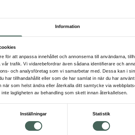
e splash-textur och
Information
dienser som tillsammans
t och vitalitet. Intensiv
 cellulära boosters som
cookies
edicin som verkar
e för att anpassa innehållet och annonserna till användarna, tillh
rande.
vår trafik. Vi vidarebefordrar även sådana identifierare och anna
nnons- och analysföretag som vi samarbetar med. Dessa kan i sin
r upp hudbarriären och
har tillhandahållit eller som de har samlat in när du har använt 
an när som helst ändra eller återkalla ditt samtycke via webbplats
inte lagligheten av behandling som skett innan återkallelsen.
Inställningar
Statistik
mium hudvård