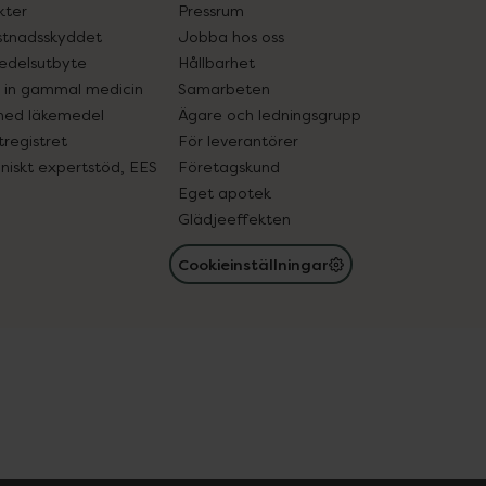
kter
Pressrum
tnadsskyddet
Jobba hos oss
edelsutbyte
Hållbarhet
in gammal medicin
Samarbeten
med läkemedel
Ägare och ledningsgrupp
registret
För leverantörer
oniskt expertstöd, EES
Företagskund
Eget apotek
Glädjeeffekten
Cookieinställningar