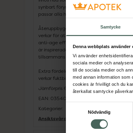
synbart föryngrande effekter. Återfuktand
passar alla hudtyper.
Samtycke
Återuppbyggande näring: 3 närande ingre
verkar för att huden ska återfå sin smidighe
anti-age effekt: 50 meso-ingredienser + 4
Denna webbplats använder 
är inspirerade av tekniker inom skönhetsm
Vi använder enhetsidentifierar
tillsammans på alla hudens tecken på åld
sociala medier och analysera 
till de sociala medier och a
Extra fördelar: Brun algextrakt som stärke
med annan information som du 
verkar fuktbindande.
cookies är frivilligt och du k
Jämförpris
6400 kr
/
l
återkallat samtycke påverkar 
EAN:
03540550009452
Samtyckesval
Kategorier:
Nödvändig
Ansiktsvård
French Beauty
Hudvård
Pre