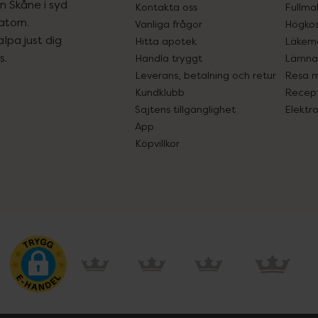
ån Skåne i syd
Kontakta oss
Fullma
atorn.
Vanliga frågor
Högkos
lpa just dig
Hitta apotek
Läkem
s.
Handla tryggt
Lämna 
Leverans, betalning och retur
Resa 
Kundklubb
Recept
Sajtens tillgänglighet
Elektr
App
Köpvillkor