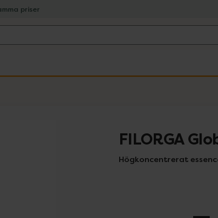
amma priser
FILORGA Glob
Högkoncentrerat essence