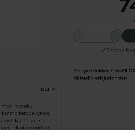
7
I
Snabba leve
Fler produkter från FILO
Aktuella erbjudanden
Dölj
 med intensivt
ar markerade rynkor,
r och trött hud. Ett
speciellt utformad för
ker som är kända för sina