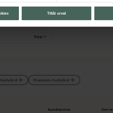
Visa
okies
Tillåt urval
Visa
Visa
Hudvård
Premium hudvård
Kundservice
Om re