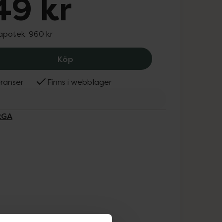
49 kr
 apotek:
960 kr
FILORGA Global Repair Essence, 749 k
Köp
ranser
Finns i webblager
RGA