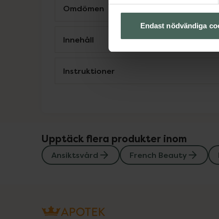
Omdömen
Endast nödvändiga co
Innehåll
Instruktioner
Upptäck flera produkter inom
Ansiktsvård
French Beauty