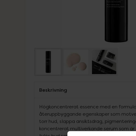
Beskrivning
Högkoncentrerat essence med en formula
återuppbyggande egenskaper som motverk
torr hud, slappa ansiktsdrag, pigmenteringa
koncentrerat multiverkande serum som är 
livlös hud som inspirerats av skönhetstekni