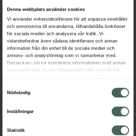
Denna webbplats använder cookies
Aktuella erbjudanden
Vi använder enhetsidentifierare för att anpassa innehållet
och annonserna till användarna, tillhandahålla funktioner
för sociala medier och analysera vår trafik. Vi
Beskrivning
Dölj
vidarebefordrar även sådana identifierare och annan
information från din enhet till de sociala medier och
EAN:
08594739270169
annons- och analysföretag som vi samarbetar med.
Dessa kan i sin tur kombinera informationen med annan
information som du har tillhandahållit eller som de har
samlat in när du har använt deras tjänster. Samtycke till
Bipacksedel från FASS
Visa
cookies är frivilligt och du kan när som helst ändra eller
Samtyckesval
återkalla ditt samtycke via webbplatsens
Nödvändig
cookieinställningar. Ett återkallat samtycke påverkar inte
lagligheten av behandling som skett innan återkallelsen.
Inställningar
Kronans Apotek finns här för dig. Du hittar oss från Skåne i
syd till Lappland i norr, och online i mobilen och på
Statistik
datorn. Oavsett vem du är så är det vårt uppdrag att