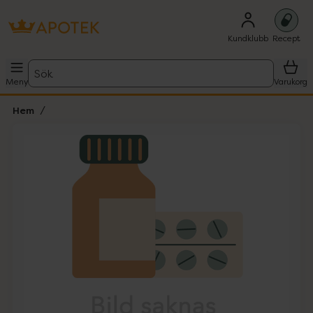
Kundklubb
Recept
Sök
Meny
Varukorg
Hem
Hoppa över Lista
Lista: . Innehåller 1 objekt.