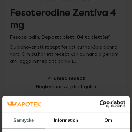
Fesoterodine Zentiva 4
mg
Fesoterodin, Depottablett, 84 tablett(er)
Du behöver ett recept för att kunna köpa denna
vara. Om du har ett recept kan du handla genom
att logga in med ditt bank-ID.
Pris med recept
Högkostnadsskyddet gäller
270,43 kr
I apotek:
270,43 kr
Samtycke
Information
Om
Köp via ditt recept