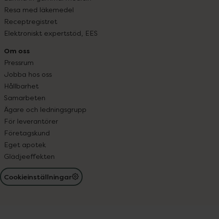
Resa med läkemedel
Receptregistret
Elektroniskt expertstöd, EES
Om oss
Pressrum
Jobba hos oss
Hållbarhet
Samarbeten
Ägare och ledningsgrupp
För leverantörer
Företagskund
Eget apotek
Glädjeeffekten
Cookieinställningar