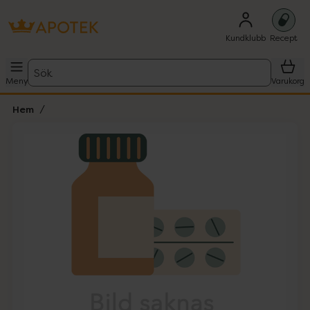
Kundklubb
Recept
Sök
Meny
Varukorg
Hem
Hoppa över Lista
Lista: . Innehåller 1 objekt.