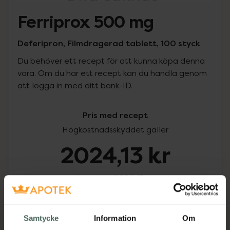
Ferriprox 500 mg
Deferipron, Filmdragerad tablett, 100 styck
Du behöver ett recept för att kunna köpa denna
vara. Om du har ett recept kan du handla genom
att logga in med ditt bank-ID.
Pris med recept
Högkostnadsskyddet gäller
2024,13 kr
I apotek:
2024,13 kr
Köp via ditt recept
Samtycke
Information
Om