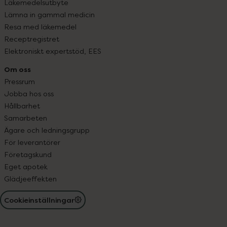
Läkemedelsutbyte
Lämna in gammal medicin
Resa med läkemedel
Receptregistret
Elektroniskt expertstöd, EES
Om oss
Pressrum
Jobba hos oss
Hållbarhet
Samarbeten
Ägare och ledningsgrupp
För leverantörer
Företagskund
Eget apotek
Glädjeeffekten
Cookieinställningar