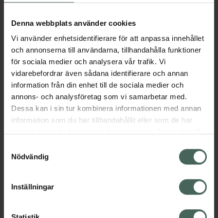
Aktuella erbjudanden
Denna webbplats använder cookies
Vi använder enhetsidentifierare för att anpassa innehållet
Beskrivning
Dölj
och annonserna till användarna, tillhandahålla funktioner
för sociala medier och analysera vår trafik. Vi
vidarebefordrar även sådana identifierare och annan
Läs alltid bipacksedeln innan
information från din enhet till de sociala medier och
användning.
annons- och analysföretag som vi samarbetar med.
EAN:
00771313253161
Dessa kan i sin tur kombinera informationen med annan
information som du har tillhandahållit eller som de har
samlat in när du har använt deras tjänster. Samtycke till
Bipacksedel från FASS
Visa
cookies är frivilligt och du kan när som helst ändra eller
Samtyckesval
återkalla ditt samtycke via webbplatsens
Nödvändig
cookieinställningar. Ett återkallat samtycke påverkar inte
lagligheten av behandling som skett innan återkallelsen.
Inställningar
Kronans Apotek finns här för dig. Du hittar oss från Skåne i
Statistik