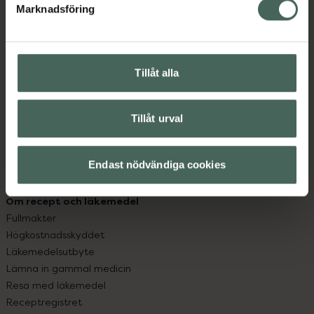
Marknadsföring
Kundservice
Kontakta oss
Vanliga frågor
Tillåt alla
Hitta apotek
Handla tryggt
Leverans, betalning och retur
Tillåt urval
Kundklubb
Sajtens tillgänglighet
App
Endast nödvändiga cookies
Köpvillkor
Om recept och läkemedel
Fullmakter
Högkostnadsskyddet
Läkemedelsutbyte
Lämna in gammal medicin
Resa med läkemedel
Receptregistret