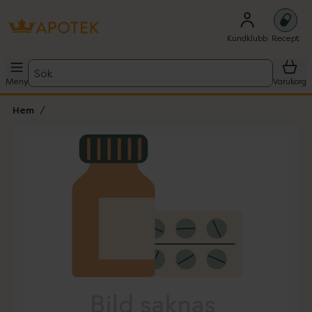
Kundklubb
Recept
Sök
Meny
Varukorg
Hem
Hoppa över Lista
Lista: . Innehåller 1 objekt.