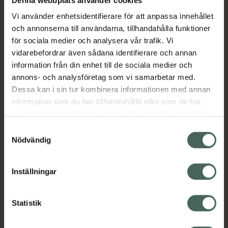
Denna webbplats använder cookies
Vi använder enhetsidentifierare för att anpassa innehållet
och annonserna till användarna, tillhandahålla funktioner
Aktuella erbjudanden
för sociala medier och analysera vår trafik. Vi
vidarebefordrar även sådana identifierare och annan
information från din enhet till de sociala medier och
Beskrivning
Dölj
annons- och analysföretag som vi samarbetar med.
Dessa kan i sin tur kombinera informationen med annan
EAN:
00571440021853
information som du har tillhandahållit eller som de har
samlat in när du har använt deras tjänster. Samtycke till
cookies är frivilligt och du kan när som helst ändra eller
Samtyckesval
återkalla ditt samtycke via webbplatsens
Nödvändig
cookieinställningar. Ett återkallat samtycke påverkar inte
lagligheten av behandling som skett innan återkallelsen.
Kronans Apotek finns här för dig. Du hittar oss från Skåne i
Inställningar
syd till Lappland i norr, och online i mobilen och på
datorn. Oavsett vem du är så är det vårt uppdrag att
Statistik
hjälpa just dig att må lite bättre. Välkommen att prata
med oss.