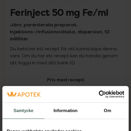
Ferinject 50 mg Fe/ml
Järn, parenterala preparat,
Injektions-/infusionsvätska, dispersion, 10
milliliter
Du behöver ett recept för att kunna köpa denna
vara. Om du har ett recept kan du handla genom
att logga in med ditt bank-ID.
Pris med recept
Högkostnadsskyddet gäller
1809,90 kr
Samtycke
Information
Om
I apotek:
1809,90 kr
Köp via ditt recept