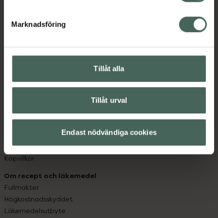
datorn. Oavsett vem du är så är det vårt uppdrag att
hjälpa just dig att må lite bättre. Välkommen att prata
Marknadsföring
med oss.
Kundservice
Kontakta oss
Tillåt alla
Vanliga frågor
Hitta apotek
Handla tryggt
Tillåt urval
Leverans, betalning och retur
Kundklubb
Endast nödvändiga cookies
Sajtens tillgänglighet
App
Köpvillkor
Om recept och läkemedel
Fullmakter
Högkostnadsskyddet
Läkemedelsutbyte