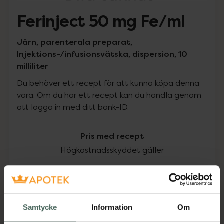
Ferinject 50 mg Fe/ml
Järn, parenterala preparat,
Injektions-/infusionsvätska, dispersion, 10
milliliter
Du behöver ett recept för att kunna köpa denna
vara. Om du har ett recept kan du handla genom
att logga in med ditt bank-ID.
Pris med recept
Högkostnadsskyddet gäller
1810,55 kr
I apotek:
1810,55 kr
Samtycke
Information
Om
Köp via ditt recept