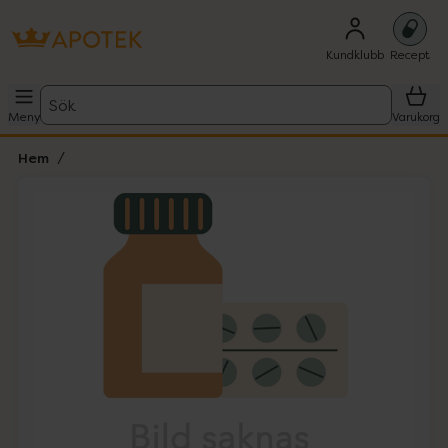
Kundklubb
Recept
Sök
Meny
Varukorg
Hem
Hoppa över Lista
Lista: . Innehåller 1 objekt.