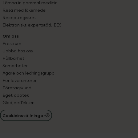
Lämna in gammal medicin
Resa med läkemedel
Receptregistret
Elektroniskt expertstöd, EES
Om oss
Pressrum
Jobba hos oss
Hållbarhet
Samarbeten
Ägare och ledningsgrupp
För leverantörer
Företagskund
Eget apotek
Glädjeeffekten
Cookieinställningar