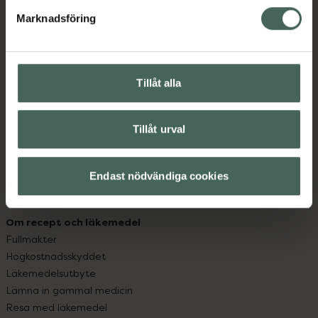
med oss.
Marknadsföring
Kundservice
Kontakta oss
Vanliga frågor
Tillåt alla
Hitta apotek
Handla tryggt
Leverans, betalning och retur
Tillåt urval
Kundklubb
Sajtens tillgänglighet
Endast nödvändiga cookies
App
Köpvillkor
Om recept och läkemedel
Fullmakter
Högkostnadsskyddet
Läkemedelsutbyte
Lämna in gammal medicin
Resa med läkemedel