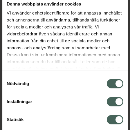
Denna webbplats använder cookies
Aktuella erbjudanden
Vi använder enhetsidentifierare för att anpassa innehållet
och annonserna till användarna, tillhandahålla funktioner
Beskrivning
Dölj
för sociala medier och analysera vår trafik. Vi
vidarebefordrar även sådana identifierare och annan
information från din enhet till de sociala medier och
Läs alltid bipacksedeln innan
annons- och analysföretag som vi samarbetar med.
användning.
Dessa kan i sin tur kombinera informationen med annan
EAN:
17331009006220
information som du har tillhandahållit eller som de har
samlat in när du har använt deras tjänster. Samtycke till
cookies är frivilligt och du kan när som helst ändra eller
Samtyckesval
återkalla ditt samtycke via webbplatsens
Nödvändig
cookieinställningar. Ett återkallat samtycke påverkar inte
lagligheten av behandling som skett innan återkallelsen.
Inställningar
Kronans Apotek finns här för dig. Du hittar oss från Skåne i
syd till Lappland i norr, och online i mobilen och på
datorn. Oavsett vem du är så är det vårt uppdrag att
Statistik
hjälpa just dig att må lite bättre. Välkommen att prata