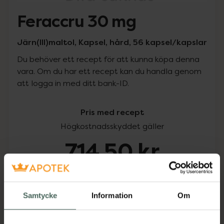
Feraccru 30 mg
Järn(III)maltol, Kapsel, hård, 56 kapsel/kapslar
Du behöver ett recept för att kunna köpa denna
vara. Om du har ett recept kan du handla genom
att logga in med ditt bank-ID.
Pris med recept
Högkostnadsskyddet gäller
714,50 kr
I apotek:
714,50 kr
Samtycke
Information
Om
Köp via ditt recept