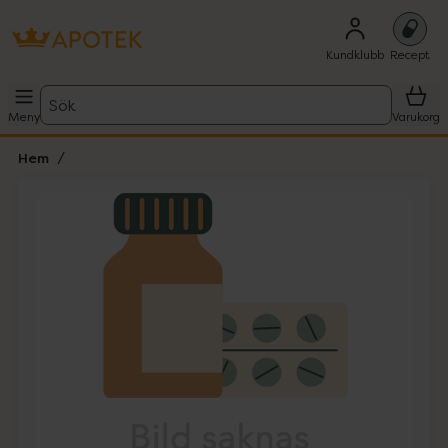
Kundklubb
Recept
Sök
Meny
Varukorg
Hem
Hoppa över Lista
Lista: . Innehåller 1 objekt.