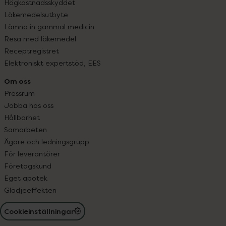
Högkostnadsskyddet
Läkemedelsutbyte
Lämna in gammal medicin
Resa med läkemedel
Receptregistret
Elektroniskt expertstöd, EES
Om oss
Pressrum
Jobba hos oss
Hållbarhet
Samarbeten
Ägare och ledningsgrupp
För leverantörer
Företagskund
Eget apotek
Glädjeeffekten
Cookieinställningar