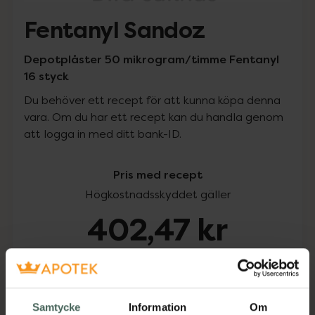
Fentanyl Sandoz
Depotplåster 50 mikrogram/timme Fentanyl
16 styck
Du behöver ett recept för att kunna köpa denna
vara. Om du har ett recept kan du handla genom
att logga in med ditt bank-ID.
Pris med recept
Högkostnadsskyddet gäller
402,47 kr
I apotek:
402,47 kr
Köp via ditt recept
Samtycke
Information
Om