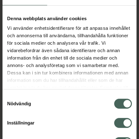
Aktuella erbjudanden
Denna webbplats använder cookies
Vi använder enhetsidentifierare för att anpassa innehållet
Beskrivning
Dölj
och annonserna till användarna, tillhandahålla funktioner
för sociala medier och analysera vår trafik. Vi
vidarebefordrar även sådana identifierare och annan
Läs alltid bipacksedeln innan
information från din enhet till de sociala medier och
användning.
annons- och analysföretag som vi samarbetar med.
Dessa kan i sin tur kombinera informationen med annan
EAN:
07046260310834
information som du har tillhandahållit eller som de har
samlat in när du har använt deras tjänster. Samtycke till
cookies är frivilligt och du kan när som helst ändra eller
Bipacksedel från FASS
Visa
Samtyckesval
återkalla ditt samtycke via webbplatsens
Nödvändig
cookieinställningar. Ett återkallat samtycke påverkar inte
lagligheten av behandling som skett innan återkallelsen.
Inställningar