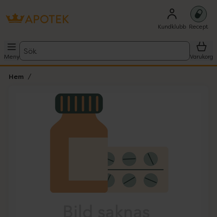
Kundklubb
Recept
Sök
Meny
Varukorg
Hem
Hoppa över Lista
Lista: . Innehåller 1 objekt.