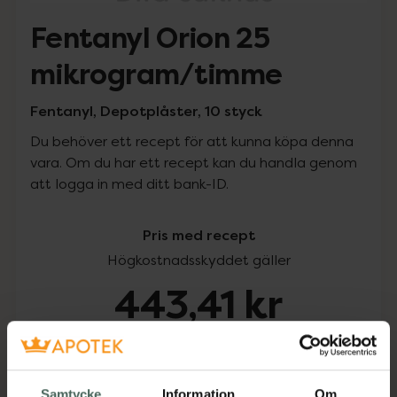
Fentanyl Orion 25
mikrogram/timme
Fentanyl, Depotplåster, 10 styck
Du behöver ett recept för att kunna köpa denna
vara. Om du har ett recept kan du handla genom
att logga in med ditt bank-ID.
Pris med recept
Högkostnadsskyddet gäller
443,41 kr
I apotek:
443,41 kr
Köp via ditt recept
Samtycke
Information
Om