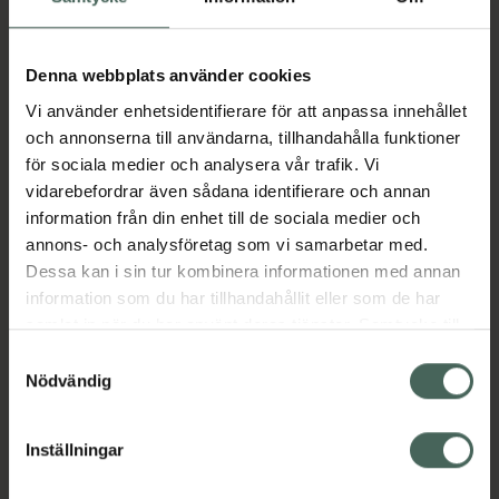
Aktuella erbjudanden
Denna webbplats använder cookies
Vi använder enhetsidentifierare för att anpassa innehållet
Beskrivning
Dölj
och annonserna till användarna, tillhandahålla funktioner
för sociala medier och analysera vår trafik. Vi
vidarebefordrar även sådana identifierare och annan
Läs alltid bipacksedeln innan
information från din enhet till de sociala medier och
användning.
annons- och analysföretag som vi samarbetar med.
Dessa kan i sin tur kombinera informationen med annan
EAN:
06432100047274
information som du har tillhandahållit eller som de har
samlat in när du har använt deras tjänster. Samtycke till
cookies är frivilligt och du kan när som helst ändra eller
Samtyckesval
Bipacksedel från FASS
Visa
återkalla ditt samtycke via webbplatsens
Nödvändig
cookieinställningar. Ett återkallat samtycke påverkar inte
lagligheten av behandling som skett innan återkallelsen.
Inställningar