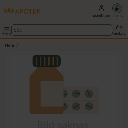
Kundklubb
Recept
Sök
Meny
Varukorg
Hem
Hoppa över Lista
Lista: . Innehåller 1 objekt.