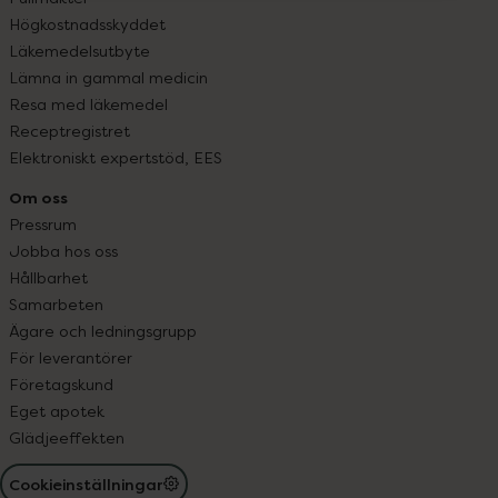
Högkostnadsskyddet
Läkemedelsutbyte
Lämna in gammal medicin
Resa med läkemedel
Receptregistret
Elektroniskt expertstöd, EES
Om oss
Pressrum
Jobba hos oss
Hållbarhet
Samarbeten
Ägare och ledningsgrupp
För leverantörer
Företagskund
Eget apotek
Glädjeeffekten
Cookieinställningar