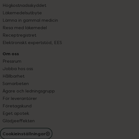
Högkostnadsskyddet
Läkemedelsutbyte
Lämna in gammal medicin
Resa med läkemedel
Receptregistret
Elektroniskt expertstöd, EES
Om oss
Pressrum
Jobba hos oss
Hållbarhet
Samarbeten
Ägare och ledningsgrupp
För leverantörer
Företagskund
Eget apotek
Glädjeeffekten
Cookieinställningar