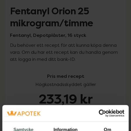
Fentanyl Orion 25
mikrogram/timme
Fentanyl, Depotplåster, 16 styck
Du behöver ett recept för att kunna köpa denna
vara. Om du har ett recept kan du handla genom
att logga in med ditt bank-ID.
Pris med recept
Högkostnadsskyddet gäller
233,19 kr
I apotek:
233,19 kr
Köp via ditt recept
Samtycke
Information
Om