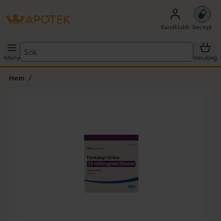
Kundklubb
Recept
Sök
Meny
Varukorg
Hem
Hoppa över Lista
Lista: . Innehåller 1 objekt.