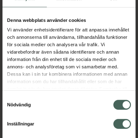
Aktuella erbjudanden
Denna webbplats använder cookies
Vi använder enhetsidentifierare för att anpassa innehållet
Beskrivning
Dölj
och annonserna till användarna, tillhandahålla funktioner
för sociala medier och analysera vår trafik. Vi
vidarebefordrar även sådana identifierare och annan
Läs alltid bipacksedeln innan
information från din enhet till de sociala medier och
användning.
annons- och analysföretag som vi samarbetar med.
Dessa kan i sin tur kombinera informationen med annan
EAN:
06432100047281
information som du har tillhandahållit eller som de har
samlat in när du har använt deras tjänster. Samtycke till
cookies är frivilligt och du kan när som helst ändra eller
Samtyckesval
Bipacksedel från FASS
Visa
återkalla ditt samtycke via webbplatsens
Nödvändig
cookieinställningar. Ett återkallat samtycke påverkar inte
lagligheten av behandling som skett innan återkallelsen.
Inställningar